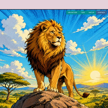
SÄUGETIER
TIER
NATUR
EINFACH