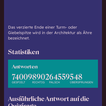
h
w
i
s
s
Das verzierte Ende einer Turm- oder
e
Giebelspitze wird in der Architektur als Ähre
n
bezeichnet.
d
.
Statistiken
Antworten
74009
8902
64559
548
GESPIELT
RICHTIG
FALSCH
ÜBERSPRUNGEN
Ausführliche Antwort auf die