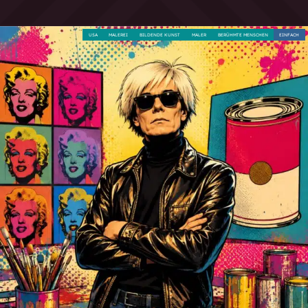
USA
MALEREI
BILDENDE KUNST
MALER
BERÜHMTE MENSCHEN
EINFACH