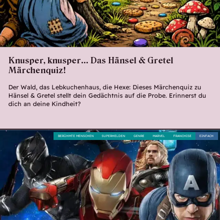
Knusper, knusper… Das Hänsel & Gretel
Märchenquiz!
Der Wald, das Lebkuchenhaus, die Hexe: Dieses Märchenquiz zu
Hänsel & Gretel stellt dein Gedächtnis auf die Probe. Erinnerst du
dich an deine Kindheit?
BERÜHMTE MENSCHEN
SUPERHELDEN
GENRE
MARVEL
FRANCHISE
EINFACH