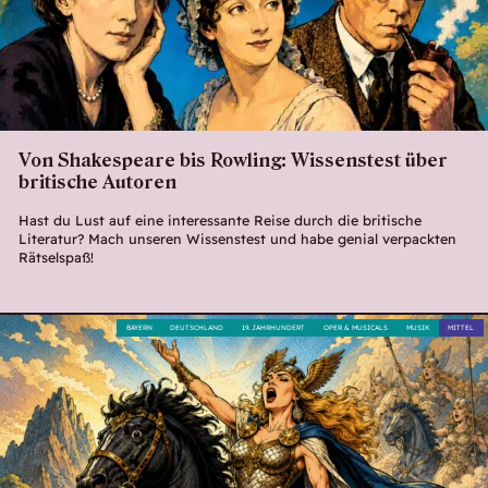
Von Shakespeare bis Rowling: Wissenstest über
britische Autoren
Hast du Lust auf eine interessante Reise durch die britische
Literatur? Mach unseren Wissenstest und habe genial verpackten
Rätselspaß!
BAYERN
DEUTSCHLAND
19. JAHRHUNDERT
OPER & MUSICALS
MUSIK
MITTEL