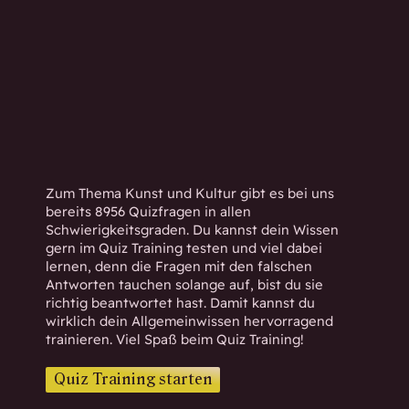
h
w
i
s
s
e
n
d
.
Zum Thema Kunst und Kultur gibt es bei uns
bereits 8956 Quizfragen in allen
Schwierigkeitsgraden. Du kannst dein Wissen
gern im Quiz Training testen und viel dabei
lernen, denn die Fragen mit den falschen
Antworten tauchen solange auf, bist du sie
richtig beantwortet hast. Damit kannst du
wirklich dein Allgemeinwissen hervorragend
trainieren. Viel Spaß beim Quiz Training!
Quiz Training starten