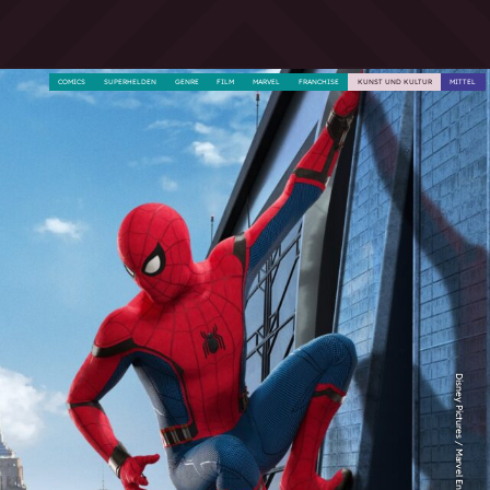
COMICS
SUPERHELDEN
GENRE
FILM
MARVEL
FRANCHISE
KUNST UND KULTUR
MITTEL
Disney Pictures / Marvel Entertainment