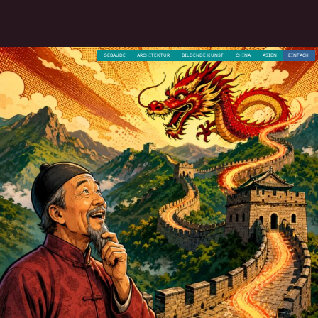
GEBÄUDE
ARCHITEKTUR
BILDENDE KUNST
CHINA
ASIEN
EINFACH