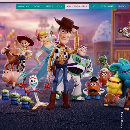
ANIMATION
GENRE
DISNEY
FILM
KUNST UND KULTUR
1995
1990ER JAHRE
EINFACH
Pixar / Disney