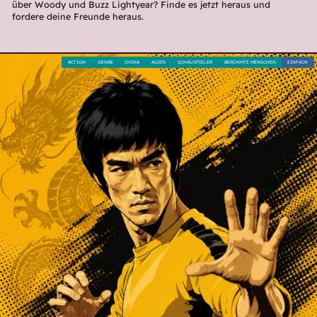
über Woody und Buzz Lightyear? Finde es jetzt heraus und
fordere deine Freunde heraus.
ACTION
GENRE
CHINA
ASIEN
SCHAUSPIELER
BERÜHMTE MENSCHEN
EINFACH