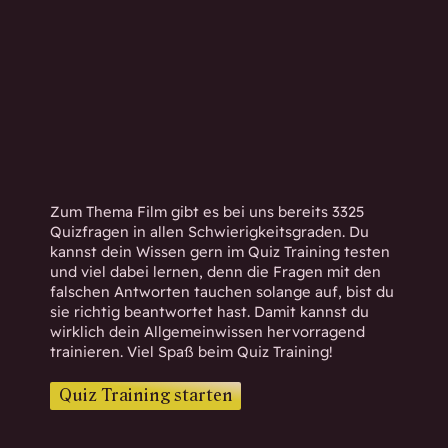
h
w
i
s
s
e
n
d
.
Zum Thema Film gibt es bei uns bereits 3325
Quizfragen in allen Schwierigkeitsgraden. Du
kannst dein Wissen gern im Quiz Training testen
und viel dabei lernen, denn die Fragen mit den
falschen Antworten tauchen solange auf, bist du
sie richtig beantwortet hast. Damit kannst du
wirklich dein Allgemeinwissen hervorragend
trainieren. Viel Spaß beim Quiz Training!
Quiz Training starten