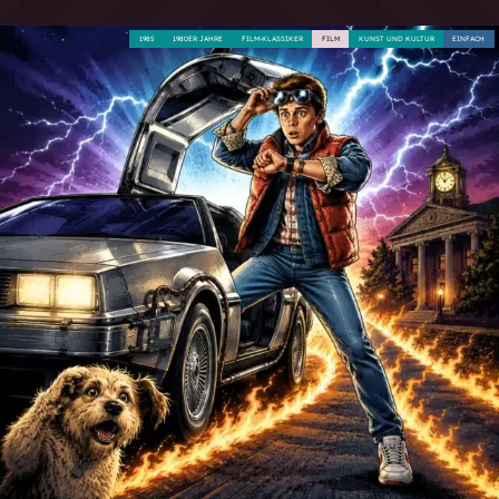
1985
1980ER JAHRE
FILM-KLASSIKER
FILM
KUNST UND KULTUR
EINFACH