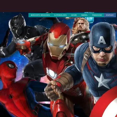
BERÜHMTE MENSCHEN
SUPERHELDEN
GENRE
MARVEL
FRANCHISE
EINFACH