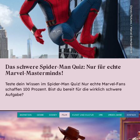
Disney Pictures / Marvel Entertainment
Das schwere Spider-Man Quiz: Nur für echte
Marvel-Masterminds!
Teste dein Wissen im Spider-Man Quiz! Nur echte Marvel-Fans
schaffen 100 Prozent. Bist du bereit für die wirklich schwere
Aufgabe?
ANIMATION
GENRE
DISNEY
FILM
KUNST UND KULTUR
1995
1990ER JAHRE
EINFACH