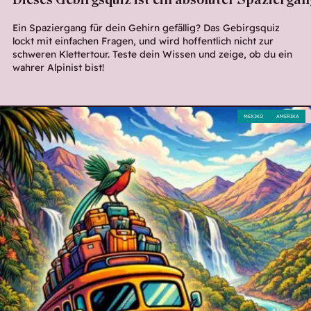
Dieses Gebirgsquiz ist ein absoluter Spazierga
Ein Spaziergang für dein Gehirn gefällig? Das Gebirgsquiz
lockt mit einfachen Fragen, und wird hoffentlich nicht zur
schweren Klettertour. Teste dein Wissen und zeige, ob du ein
wahrer Alpinist bist!
MEXIKO
AMERIKA