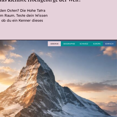
das kleinste Hochgebirge der Welt?
ilden Osten? Die Hohe Tatra
stem Raum. Teste dein Wissen
, ob du ein Kenner dieses
GEBIRGE
GEOGRAPHIE
SCHWEIZ
EUROPA
EINFACH