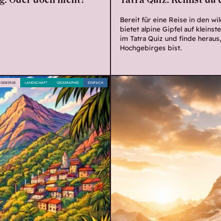
ng: Oder doch nicht?
Tatra Quiz: Kennst du 
Bereit für eine Reise in den w
bietet alpine Gipfel auf klein
im Tatra Quiz und finde heraus
Hochgebirges bist.
GEBIRGE
LANDSCHAFT
GEOGRAPHIE
EINFACH