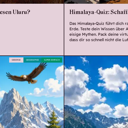
iesen Uluru?
Himalaya-Quiz: Schaff
Das Himalaya-Quiz führt dich r
Erde. Teste dein Wissen über 
eisige Mythen. Pack deine virt
dass dir so schnell nicht die Lu
GEBIRGE
GEOGRAPHIE
SUPER EINFACH