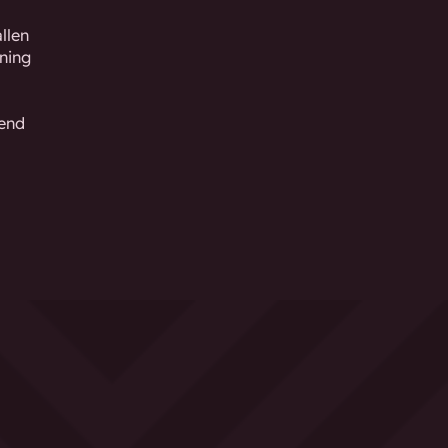
llen
ning
gend