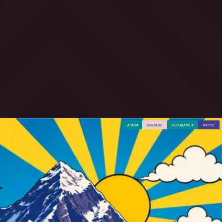
ASIEN
GEBIRGE
GEOGRAPHIE
MITTEL