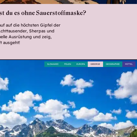
st du es ohne Sauerstoffmaske?
auf auf die höchsten Gipfel der
Achttausender, Sherpas und
uelle Ausrüstung und zeig,
ft ausgeht!
SLOWAKEI
POLEN
EUROPA
GEBIRGE
GEOGRAPHIE
MITTEL