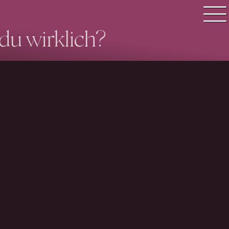
du wirklich?
Quiz Suche
Quiz Themen
Quiz Training
Zeit Quiz
Schwierigkeitsgrad
Antworten
Alle Bestenlisten
Offline Quiz
Anmelden