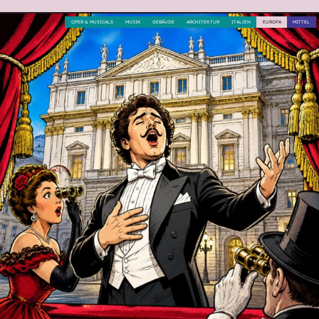
OPER & MUSICALS
MUSIK
GEBÄUDE
ARCHITEKTUR
ITALIEN
EUROPA
MITTEL