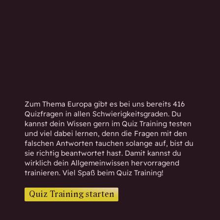
h
w
i
s
s
e
n
d
.
Zum Thema Europa gibt es bei uns bereits 416
Quizfragen in allen Schwierigkeitsgraden. Du
kannst dein Wissen gern im Quiz Training testen
und viel dabei lernen, denn die Fragen mit den
falschen Antworten tauchen solange auf, bist du
sie richtig beantwortet hast. Damit kannst du
wirklich dein Allgemeinwissen hervorragend
trainieren. Viel Spaß beim Quiz Training!
Quiz Training starten