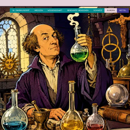
16. JAHRHUNDERT
MEDIZIN
WISSENSCHAFT
BERÜHMTE MENSCHEN
SCHWEIZ
EUROPA
MITTEL