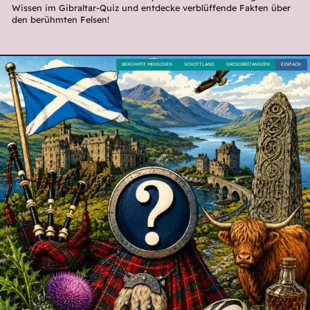
Wissen im Gibraltar-Quiz und entdecke verblüffende Fakten über
den berühmten Felsen!
BERÜHMTE MENSCHEN
SCHOTTLAND
GROSSBRITANNIEN
EINFACH