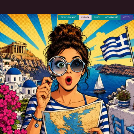
GRIECHENLAND
EUROPA
INSEL
GEOGRAPHIE
MITTEL