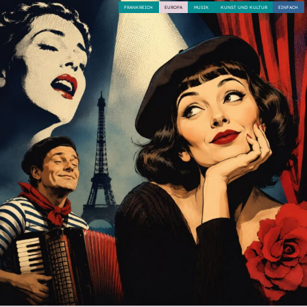
FRANKREICH
EUROPA
MUSIK
KUNST UND KULTUR
EINFACH