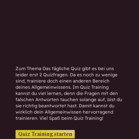
h
w
i
s
s
e
n
d
.
Zum Thema Das tägliche Quiz gibt es bei uns
leider erst 2 Quizfragen. Da es noch zu wenige
sind, trainiere doch einen anderen Bereich
deines Allgemeinwissens. Im Quiz Training
kannst du viel lernen, denn die Fragen mit den
falschen Antworten tauchen solange auf, bist du
sie richtig beantwortet hast. Damit kannst du
wirklich dein Allgemeinwissen hervorragend
trainieren. Viel Spaß beim Quiz Training!
Quiz Training starten