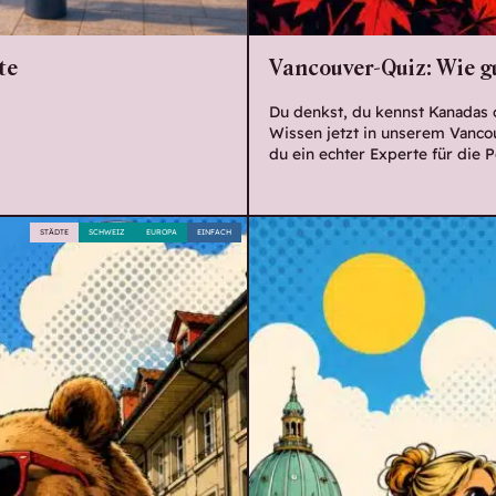
te
Vancouver-Quiz: Wie gu
Du denkst, du kennst Kanadas 
Wissen jetzt in unserem Vanco
du ein echter Experte für die P
STÄDTE
SCHWEIZ
EUROPA
EINFACH