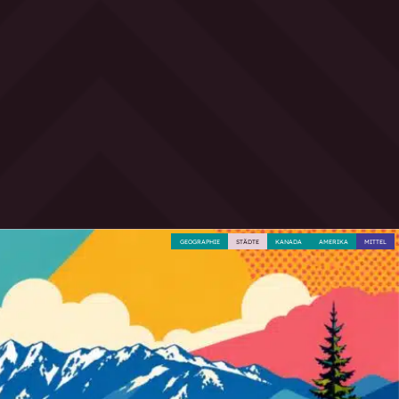
GEOGRAPHIE
STÄDTE
KANADA
AMERIKA
MITTEL