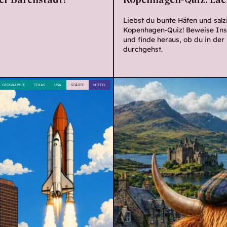
zer Bärenstadt?
Kopenhagen-Quiz: Lac
Liebst du bunte Häfen und salz
Kopenhagen-Quiz! Beweise In
und finde heraus, ob du in der 
durchgehst.
GEOGRAPHIE
TEXAS
USA
STÄDTE
MITTEL