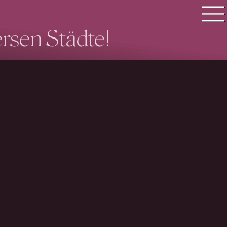
ersen Städte!
Quiz Suche
Quiz Themen
Quiz Training
Zeit Quiz
Schwierigkeitsgrad
Antworten
Alle Bestenlisten
Offline Quiz
Anmelden