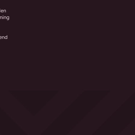
len
ning
gend