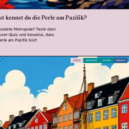
t kennst du die Perle am Pazifik?
coolste Metropole? Teste dein
uver-Quiz und beweise, dass
erle am Pazifik bist!
STÄDTE
DÄNEMARK
EUROPA
EINFACH