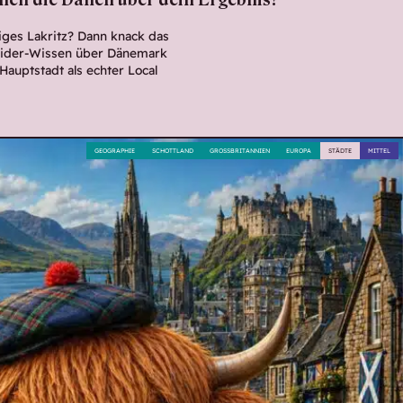
hen die Dänen über dein Ergebnis?
iges Lakritz? Dann knack das
sider-Wissen über Dänemark
Hauptstadt als echter Local
GEOGRAPHIE
SCHOTTLAND
GROSSBRITANNIEN
EUROPA
STÄDTE
MITTEL