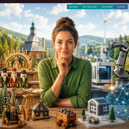
SACHSEN
DEUTSCHLAND
ÖKONOMIE
EINFACH