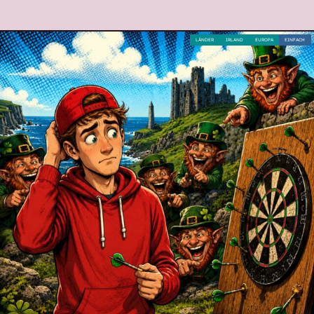
LÄNDER
IRLAND
EUROPA
EINFACH