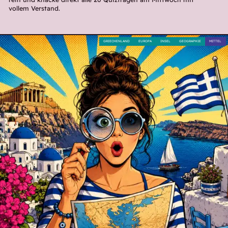
vollem Verstand.
GRIECHENLAND
EUROPA
INSEL
GEOGRAPHIE
MITTEL