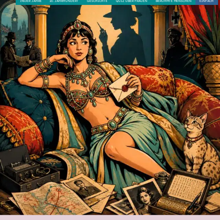
1910ER JAHRE
20. JAHRHUNDERT
GESCHICHTE
QUIZ ÜBER FRAUEN
BERÜHMTE MENSCHEN
EINFACH