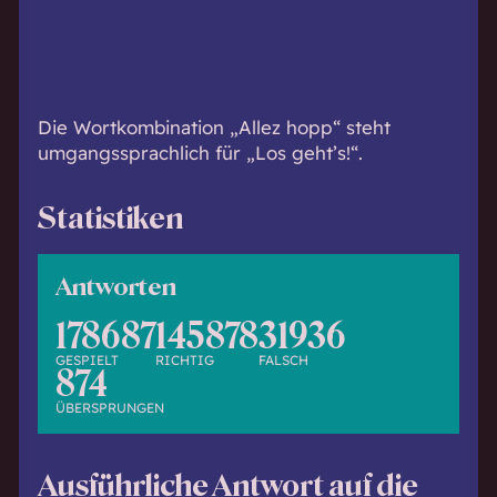
h
w
i
s
s
Die Wortkombination „Allez hopp“ steht
e
umgangssprachlich für „Los geht’s!“.
n
d
Statistiken
.
Antworten
178687
145878
31936
GESPIELT
RICHTIG
FALSCH
874
ÜBERSPRUNGEN
Ausführliche Antwort auf die