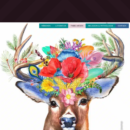
MÄRCHEN
LITERATUR
FABELWESEN
RELIGION & MYTHOLOGIE
EINFACH