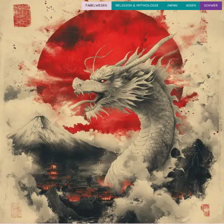
FABELWESEN
RELIGION & MYTHOLOGIE
JAPAN
ASIEN
SCHWER