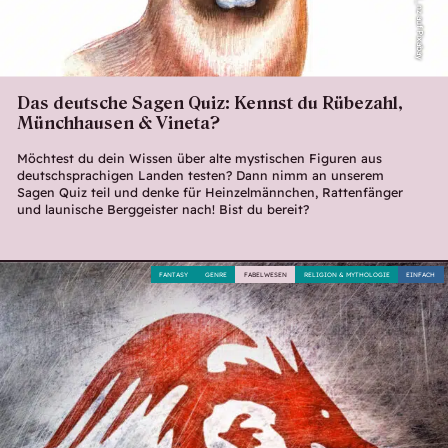
chumel_nz auf Pixabay
Das deutsche Sagen Quiz: Kennst du Rübezahl,
Münchhausen & Vineta?
Möchtest du dein Wissen über alte mystischen Figuren aus
deutschsprachigen Landen testen? Dann nimm an unserem
Sagen Quiz teil und denke für Heinzelmännchen, Rattenfänger
und launische Berggeister nach! Bist du bereit?
FANTASY
GENRE
FABELWESEN
RELIGION & MYTHOLOGIE
EINFACH