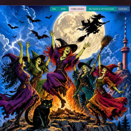
MAI
APRIL
FABELWESEN
RELIGION & MYTHOLOGIE
EINFACH