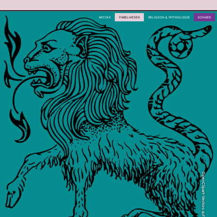
ANTIKE
FABELWESEN
RELIGION & MYTHOLOGIE
SCHWER
OpenClipart-Vectors auf Pixabay