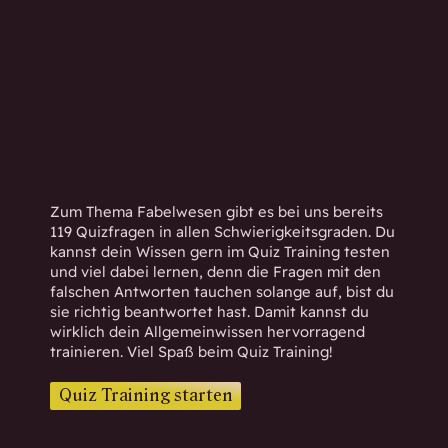
h
w
i
s
s
e
n
d
.
Zum Thema Fabelwesen gibt es bei uns bereits
119 Quizfragen in allen Schwierigkeitsgraden. Du
kannst dein Wissen gern im Quiz Training testen
und viel dabei lernen, denn die Fragen mit den
falschen Antworten tauchen solange auf, bist du
sie richtig beantwortet hast. Damit kannst du
wirklich dein Allgemeinwissen hervorragend
trainieren. Viel Spaß beim Quiz Training!
Quiz Training starten