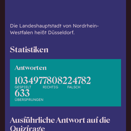
h
w
i
s
Die Landeshauptstadt von Nordrhein-
s
Westfalen heißt Düsseldorf.
e
n
Statistiken
d
.
Antworten
103497
78082
24782
GESPIELT
RICHTIG
FALSCH
633
ÜBERSPRUNGEN
Ausführliche Antwort auf die
Quizfrage