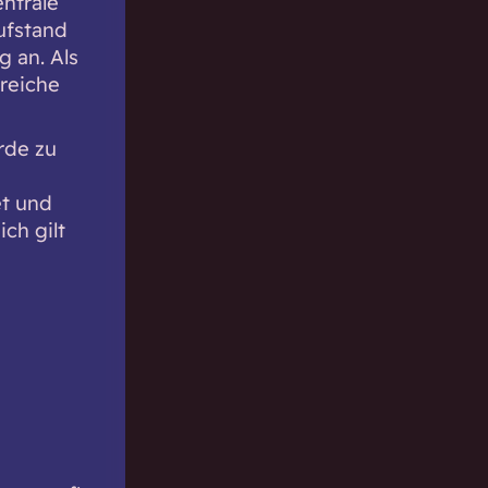
ntrale
Aufstand
g an. Als
greiche
rde zu
et und
ch gilt