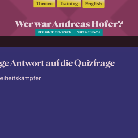
Themen
Training
English
Wer war Andreas Hofer?
BERÜHMTE MENSCHEN
SUPER-EINFACH
ige Antwort auf die Quizfrage
Freiheitskämpfer