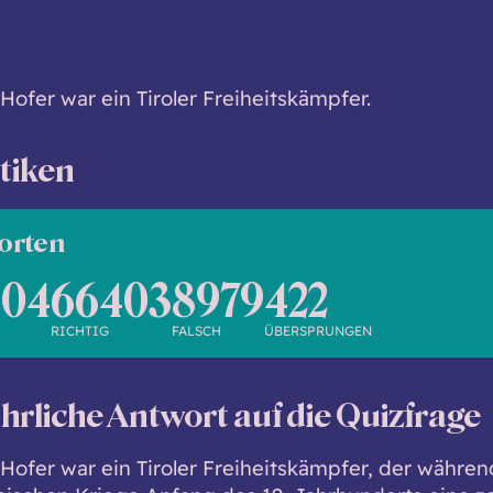
Hofer war ein Tiroler Freiheitskämpfer.
stiken
orten
804
66403
8979
422
RICHTIG
FALSCH
ÜBERSPRUNGEN
hrliche Antwort auf die Quizfrage
Hofer war ein Tiroler Freiheitskämpfer, der währen