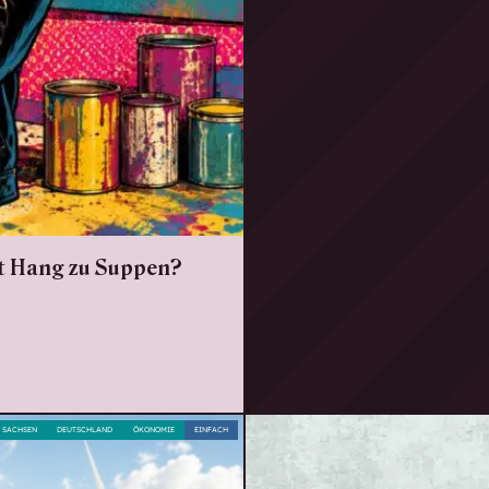
it Hang zu Suppen?
SACHSEN
DEUTSCHLAND
ÖKONOMIE
EINFACH