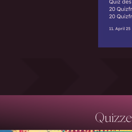
Quiz des
20 Quizf
20 Quizf
11. April 25
Quizze