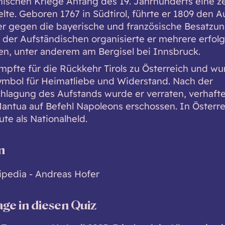
ischen Kriege Anfang des 19. Jahrhunderts eine ze
elte. Geboren 1767 in Südtirol, führte er 1809 den 
ler gegen die bayerische und französische Besatzun
 der Aufständischen organisierte er mehrere erfol
en, unter anderem am Bergisel bei Innsbruck.
mpfte für die Rückkehr Tirols zu Österreich und wu
mbol für Heimatliebe und Widerstand. Nach der
hlagung des Aufstands wurde er verraten, verhaft
Mantua auf Befehl Napoleons erschossen. In Österrei
ute als Nationalheld.
n
ipedia - Andreas Hofer
age in diesen Quiz