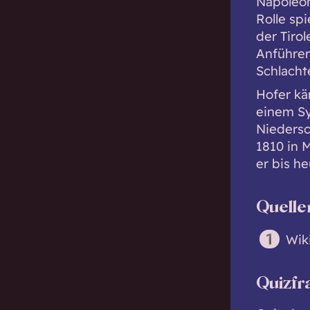
Napoleon
Rolle spi
der Tiro
Anführer
Schlacht
Hofer kä
einem Sy
Niedersc
1810 in 
er bis he
Quelle
Wik
Quizfr