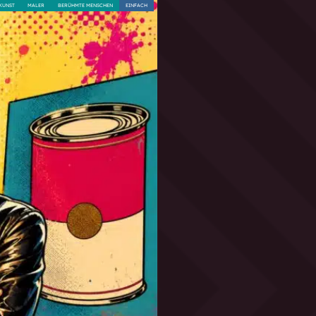
KUNST
MALER
BERÜHMTE MENSCHEN
EINFACH