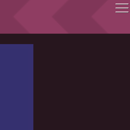
Quiz Suche
Quiz Themen
Quiz Training
Zeit Quiz
Schwierigkeitsgrad
Antworten
Alle Bestenlisten
Offline Quiz
Anmelden