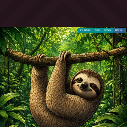
SÄUGETIER
TIER
NATUR
EINFACH