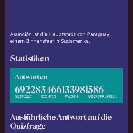
h
w
i
s
s
Asunción ist die Hauptstadt von Paraguay,
e
einem Binnenstaat in Südamerika.
n
d
Statistiken
.
Antworten
69228
34661
33981
586
GESPIELT
RICHTIG
FALSCH
ÜBERSPRUNGEN
Ausführliche Antwort auf die
Quizfrage