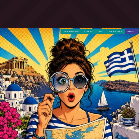
GRIECHENLAND
EUROPA
INSEL
GEOGRAPHIE
MITTEL