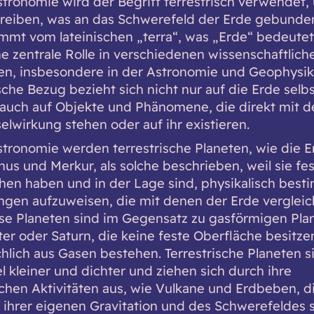
stronomie wird der Begriff terrestrisch verwendet, 
reiben, was an das Schwerefeld der Erde gebunden
mmt vom lateinischen „terra“, was „Erde“ bedeutet
ine zentrale Rolle in verschiedenen wissenschaftlich
nen, insbesondere in der Astronomie und Geophysik
sche Bezug bezieht sich nicht nur auf die Erde selbs
auch auf Objekte und Phänomene, die direkt mit d
elwirkung stehen oder auf ihr existieren.
stronomie werden terrestrische Planeten, wie die E
nus und Merkur, als solche beschrieben, weil sie fe
hen haben und in der Lage sind, physikalisch best
gen aufzuweisen, die mit denen der Erde vergleic
ese Planeten sind im Gegensatz zu gasförmigen Pla
ter oder Saturn, die keine feste Oberfläche besitze
hlich aus Gasen bestehen. Terrestrische Planeten si
l kleiner und dichter und ziehen sich durch ihre
chen Aktivitäten aus, wie Vulkane und Erdbeben, di
 ihrer eigenen Gravitation und des Schwerefeldes s