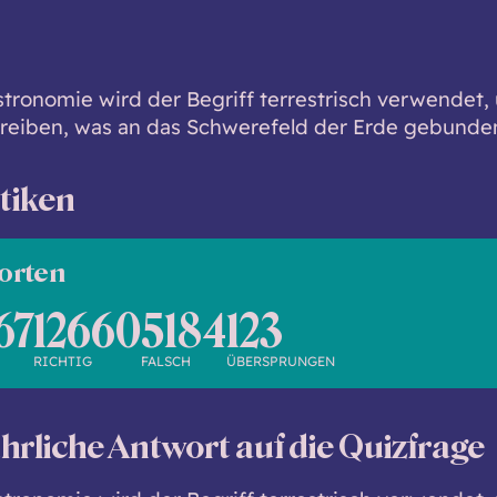
stronomie wird der Begriff terrestrisch verwendet, 
reiben, was an das Schwerefeld der Erde gebunden 
stiken
orten
67
12660
5184
123
RICHTIG
FALSCH
ÜBERSPRUNGEN
hrliche Antwort auf die Quizfrage