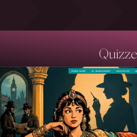
Quizze
1910ER JAHRE
20. JAHRHUNDERT
GESCHICHTE
Q