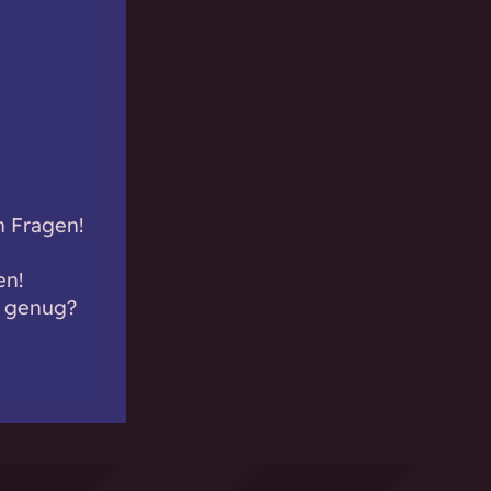
n Fragen!
en!
k genug?