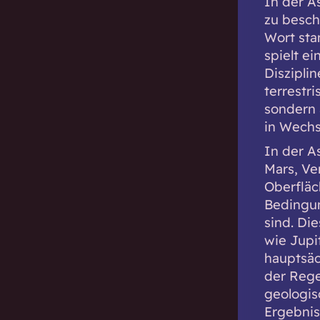
In der A
zu besch
Wort sta
spielt e
Diszipli
terrestri
sondern 
in Wechs
In der A
Mars, Ve
Oberfläc
Bedingun
sind. Di
wie Jupi
hauptsäc
der Rege
geologis
Ergebnis