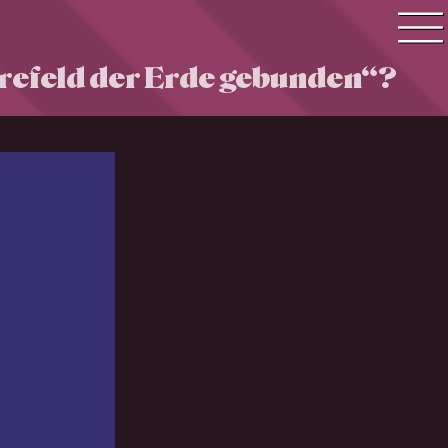
erefeld der Erde gebunden“?
Quiz Suche
Quiz Themen
Quiz Training
Zeit Quiz
Schwierigkeitsgrad
Antworten
Alle Bestenlisten
Offline Quiz
Anmelden