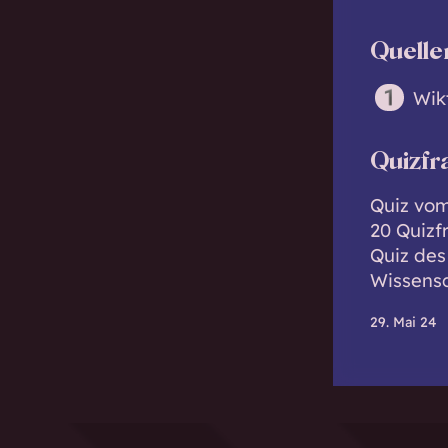
Quelle
Wikt
Quizfr
Quiz vom
20 Quizf
Quiz des
Wissensq
29. Mai 24