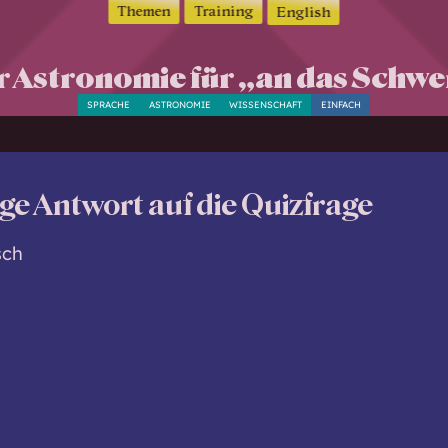
Themen
Training
English
der Astronomie für „an das Schw
SPRACHE
ASTRONOMIE
WISSENSCHAFT
EINFACH
ige Antwort auf die Quizfrage
sch