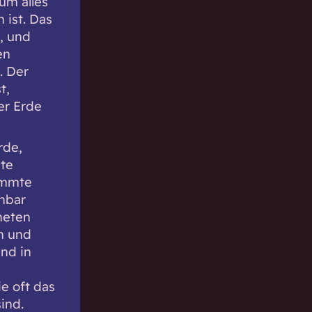
um alles
 ist. Das
, und
en
. Der
t,
er Erde
rde,
ste
immte
hbar
neten
n und
nd in
e oft das
ind.