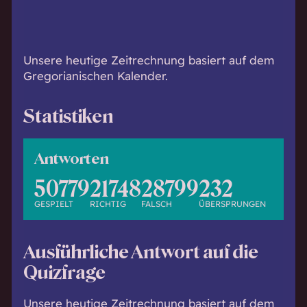
h
w
i
s
Unsere heutige Zeitrechnung basiert auf dem
s
Gregorianischen Kalender.
e
n
Statistiken
d
.
Antworten
50779
21748
28799
232
GESPIELT
RICHTIG
FALSCH
ÜBERSPRUNGEN
Ausführliche Antwort auf die
Quizfrage
Unsere heutige Zeitrechnung basiert auf dem