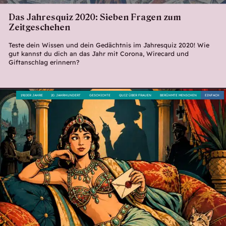
Das Jahresquiz 2020: Sieben Fragen zum
Zeitgeschehen
Teste dein Wissen und dein Gedächtnis im Jahresquiz 2020! Wie
gut kannst du dich an das Jahr mit Corona, Wirecard und
Giftanschlag erinnern?
1910ER JAHRE
20. JAHRHUNDERT
GESCHICHTE
QUIZ ÜBER FRAUEN
BERÜHMTE MENSCHEN
EINFACH