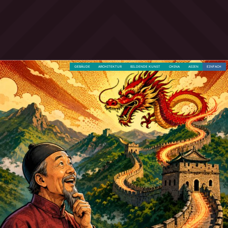
GEBÄUDE
ARCHITEKTUR
BILDENDE KUNST
CHINA
ASIEN
EINFACH