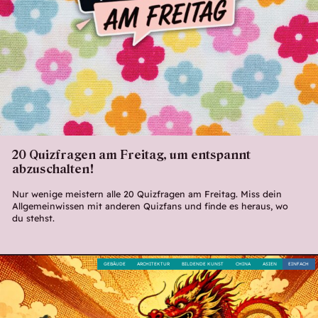
i
z
d
i
c
h
20 Quizfragen am Freitag, um entspannt
w
abzuschalten!
i
Nur wenige meistern alle 20 Quizfragen am Freitag. Miss dein
Allgemeinwissen mit anderen Quizfans und finde es heraus, wo
s
du stehst.
s
e
GEBÄUDE
ARCHITEKTUR
BILDENDE KUNST
CHINA
ASIEN
EINFACH
n
d