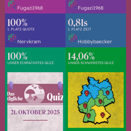
Fugazi1968
Fugazi1968
100%
0,81s
1. PLATZ QUOTE
1. PLATZ ZEIT
Nervkram
Hobbybaecker
100%
14,06%
UNSER EINFACHSTES QUIZ
UNSER SCHWERSTES QUIZ