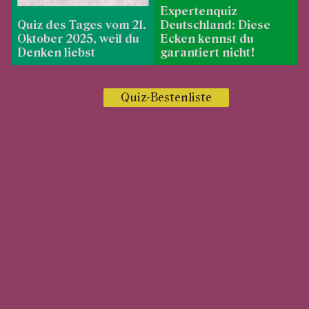
Expertenquiz
Quiz des Tages vom 21.
Deutschland: Diese
Oktober 2025, weil du
Ecken kennst du
Denken liebst
garantiert nicht!
Quiz-Bestenliste