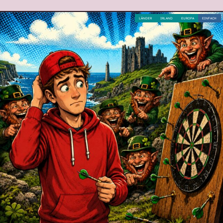
LÄNDER
IRLAND
EUROPA
EINFACH