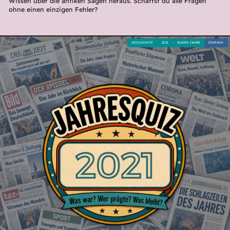
Wissen über die antiken Sagen heraus. Schaffst du alle Fragen
ohne einen einzigen Fehler?
GESCHICHTE
2021
2020ER JAHRE
EINFACH