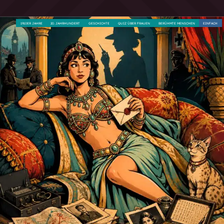
1910ER JAHRE
20. JAHRHUNDERT
GESCHICHTE
QUIZ ÜBER FRAUEN
BERÜHMTE MENSCHEN
EINFACH