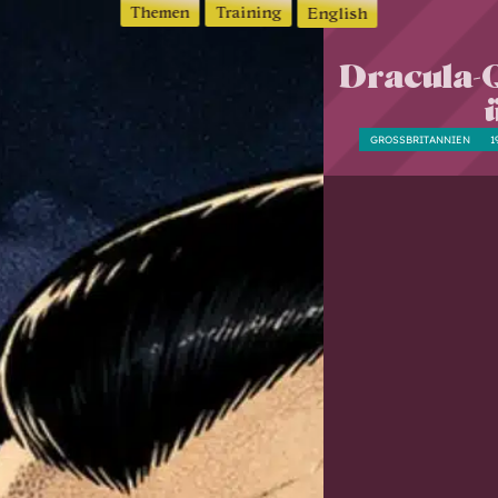
Themen
Training
English
Dracula-Q
GROSSBRITANNIEN
1