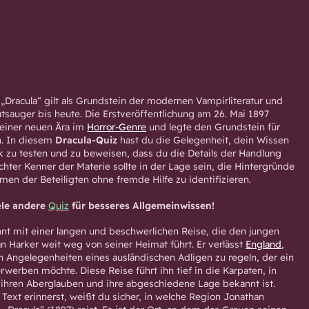
Dracula“ gilt als Grundstein der modernen Vampirliteratur und
utsauger bis heute. Die Erstveröffentlichung am 26. Mai 1897
 einer neuen Ära im
Horror-Genre
und legte den Grundstein für
n. In diesem
Dracula-Quiz
hast du die Gelegenheit, dein Wissen
k zu testen und zu beweisen, dass du die Details der Handlung
echter Kenner der Materie sollte in der Lage sein, die Hintergründe
men der Beteiligten ohne fremde Hilfe zu identifizieren.
ele andere
Quiz
für besseres Allgemeinwissen!
nt mit einer langen und beschwerlichen Reise, die den jungen
n Harker weit weg von seiner Heimat führt. Er verlässt
England
,
n Angelegenheiten eines ausländischen Adligen zu regeln, der ein
werben möchte. Diese Reise führt ihn tief in die Karpaten, in
 ihren Aberglauben und ihre abgeschiedene Lage bekannt ist.
Text erinnerst, weißt du sicher, in welche Region Jonathan