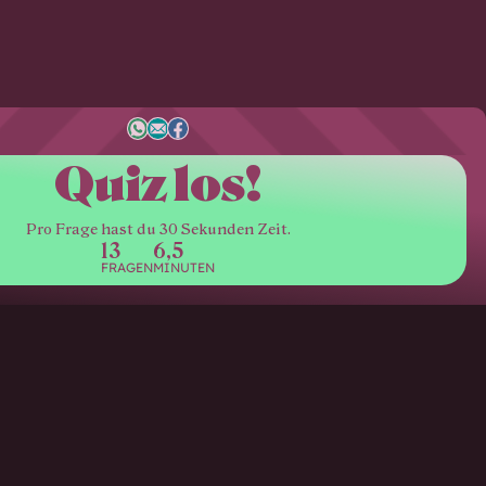
Quiz los!
Pro Frage hast du 30 Sekunden Zeit.
13
6,5
FRAGEN
MINUTEN