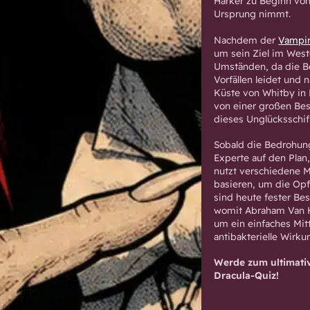
Harker zu Beginn von 
Ursprung nimmt.
Nachdem der
Vampi
um sein Ziel im West
Umständen, da die Be
Vorfällen leidet und 
Küste von Whitby in 
von einer großen Bes
dieses Unglücksschif
Sobald die Bedrohung
Experte auf den Plan
nutzt verschiedene 
basieren, um die Op
sind heute fester Bes
womit Abraham Van He
um ein einfaches Mit
antibakterielle Wirku
Werde zum ultimative
Dracula-Quiz!