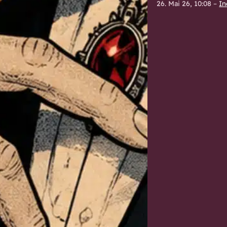
26. Mai 26, 10:08
–
In