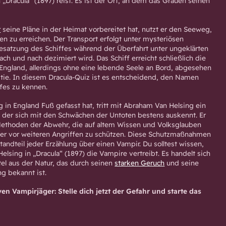
„Dracula“ (1897) reist. Es ist der Ort, an dem das Grauen seinen
r
seine Pläne in der Heimat vorbereitet hat, nutzt er den Seeweg,
en zu erreichen. Der Transport erfolgt unter mysteriösen
satzung des Schiffes während der Überfahrt unter ungeklärten
nach und nach dezimiert wird. Das Schiff erreicht schließlich die
England, allerdings ohne eine lebende Seele an Bord, abgesehen
tie. In diesem Dracula-Quiz ist es entscheidend, den Namen
fes zu kennen.
 in England Fuß gefasst hat, tritt mit Abraham Van Helsing ein
, der sich mit den Schwächen der Untoten bestens auskennt. Er
Methoden der Abwehr, die auf altem Wissen und Volksglauben
fer vor weiteren Angriffen zu schützen. Diese Schutzmaßnahmen
tandteil jeder Erzählung über einen Vampir. Du solltest wissen,
lsing in „Dracula“ (1897) die Vampire vertreibt. Es handelt sich
tel aus der Natur, das durch seinen
starken Geruch
und seine
ng bekannt ist.
n Vampirjäger: Stelle dich jetzt der Gefahr und starte das