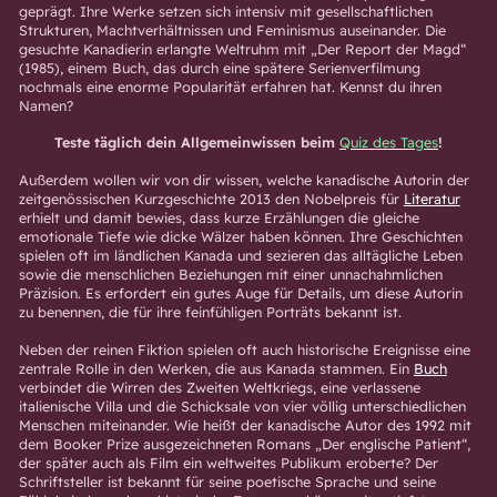
geprägt. Ihre Werke setzen sich intensiv mit gesellschaftlichen
Strukturen, Machtverhältnissen und Feminismus auseinander. Die
gesuchte Kanadierin erlangte Weltruhm mit „Der Report der Magd“
(1985), einem Buch, das durch eine spätere Serienverfilmung
nochmals eine enorme Popularität erfahren hat. Kennst du ihren
Namen?
Teste täglich dein Allgemeinwissen beim
Quiz des Tages
!
Außerdem wollen wir von dir wissen, welche kanadische Autorin der
zeitgenössischen Kurzgeschichte 2013 den Nobelpreis für
Literatur
erhielt und damit bewies, dass kurze Erzählungen die gleiche
emotionale Tiefe wie dicke Wälzer haben können. Ihre Geschichten
spielen oft im ländlichen Kanada und sezieren das alltägliche Leben
sowie die menschlichen Beziehungen mit einer unnachahmlichen
Präzision. Es erfordert ein gutes Auge für Details, um diese Autorin
zu benennen, die für ihre feinfühligen Porträts bekannt ist.
Neben der reinen Fiktion spielen oft auch historische Ereignisse eine
zentrale Rolle in den Werken, die aus Kanada stammen. Ein
Buch
verbindet die Wirren des Zweiten Weltkriegs, eine verlassene
italienische Villa und die Schicksale von vier völlig unterschiedlichen
Menschen miteinander. Wie heißt der kanadische Autor des 1992 mit
dem Booker Prize ausgezeichneten Romans „Der englische Patient“,
der später auch als Film ein weltweites Publikum eroberte? Der
Schriftsteller ist bekannt für seine poetische Sprache und seine