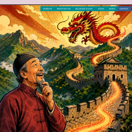
GEBÄUDE
ARCHITEKTUR
BILDENDE KUNST
CHINA
ASIEN
EINFACH