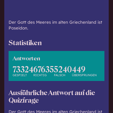
h
w
i
s
Der Gott des Meeres im alten Griechenland ist
s
Poseidon.
e
n
Statistiken
d
.
Antworten
73324
67635
5240
449
GESPIELT
RICHTIG
FALSCH
ÜBERSPRUNGEN
Ausführliche Antwort auf die
Quizfrage
Der Gott des Meeres im alten Griechenland ist