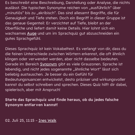
Es beschreibt eine Beschreibung, Darstellung oder Analyse, die nichts
auslässt. Die typischen Synonyme reichen von „ausführlich“ über
„minutiös“ bis zu „akribisch“. Das sind allesamt Begriffe, die für
Genauigkeit und Tiefe stehen. Doch ein Begriff in dieser Gruppe ist
das genaue Gegenteil: Er verzichtet auf Tiefe, bleibt an der
Oberfläche und liefert damit keine Details. Hier lohnt sich ein
wachsames
Auge
und um im Sprachquiz gut abzuschneiden ein
gutes Sprachgefühl.
Dieses Sprachquiz ist kein Vokabeltest. Es verlangt von dir, dass du
die feinen Unterschiede zwischen Wörtern erkennst, die oft ähnlich
klingen oder verwendet werden, aber nicht dasselbe bedeuten.
Gerade im Bereich
Synonym
gibt es viele Grauzonen. Sprache ist
lebendig, und nicht jedes sogenannte „ähnliche Wort“ lässt sich
beliebig austauschen. Je besser du ein Gefühl für
Bedeutungsnuancen entwickelst, desto präziser und wirkungsvoller
kannst du selbst schreiben und sprechen. Dieses Quiz hilft dir dabei,
spielerisch, aber mit Anspruch!
Starte das Sprachquiz und finde heraus, ob du jedes falsche
Synonym entlarven kannst!
02. Juli 25, 11:15
–
Ines Walk