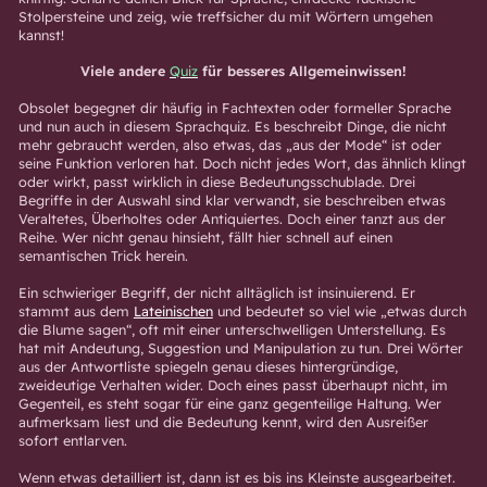
Stolpersteine und zeig, wie treffsicher du mit Wörtern umgehen
kannst!
Viele andere
Quiz
für besseres Allgemeinwissen!
Obsolet begegnet dir häufig in Fachtexten oder formeller Sprache
und nun auch in diesem Sprachquiz. Es beschreibt Dinge, die nicht
mehr gebraucht werden, also etwas, das „aus der Mode“ ist oder
seine Funktion verloren hat. Doch nicht jedes Wort, das ähnlich klingt
oder wirkt, passt wirklich in diese Bedeutungsschublade. Drei
Begriffe in der Auswahl sind klar verwandt, sie beschreiben etwas
Veraltetes, Überholtes oder Antiquiertes. Doch einer tanzt aus der
Reihe. Wer nicht genau hinsieht, fällt hier schnell auf einen
semantischen Trick herein.
Ein schwieriger Begriff, der nicht alltäglich ist insinuierend. Er
stammt aus dem
Lateinischen
und bedeutet so viel wie „etwas durch
die Blume sagen“, oft mit einer unterschwelligen Unterstellung. Es
hat mit Andeutung, Suggestion und Manipulation zu tun. Drei Wörter
aus der Antwortliste spiegeln genau dieses hintergründige,
zweideutige Verhalten wider. Doch eines passt überhaupt nicht, im
Gegenteil, es steht sogar für eine ganz gegenteilige Haltung. Wer
aufmerksam liest und die Bedeutung kennt, wird den Ausreißer
sofort entlarven.
Wenn etwas detailliert ist, dann ist es bis ins Kleinste ausgearbeitet.