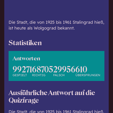
h
w
i
s
Die Stadt, die von 1925 bis 1961 Stalingrad hieß,
s
ist heute als Wolgograd bekannt.
e
n
Statistiken
d
.
Antworten
99271
68705
29956
610
GESPIELT
RICHTIG
FALSCH
ÜBERSPRUNGEN
Ausführliche Antwort auf die
Quizfrage
Die Stadt, die von 1925 bis 1961 Stalingrad hieß,