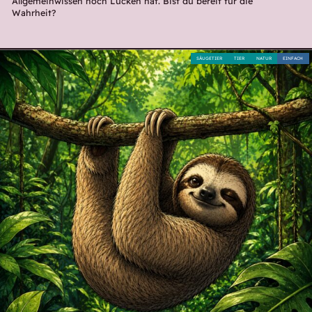
Allgemeinwissen noch Lücken hat. Bist du bereit für die
Wahrheit?
SÄUGETIER
TIER
NATUR
EINFACH