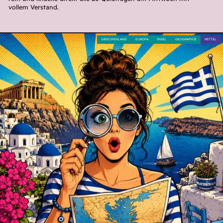
vollem Verstand.
GRIECHENLAND
EUROPA
INSEL
GEOGRAPHIE
MITTEL