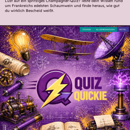
Lust auf ein spritziges Champagner-Quiz? Teste dein Wissen rund
um Frankreichs edelsten Schaumwein und finde heraus, wie gut
du wirklich Bescheid weißt.
TECHNIK
ALLGEMEINWISSEN
MITTEL