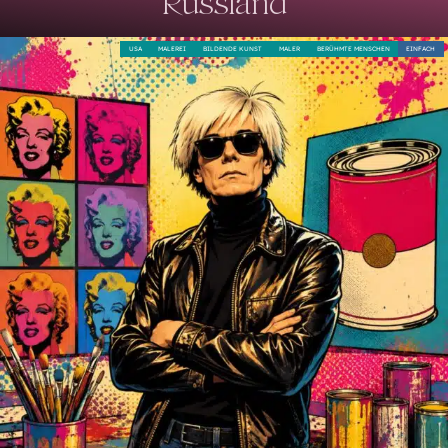
Russland
USA
MALEREI
BILDENDE KUNST
MALER
BERÜHMTE MENSCHEN
EINFACH