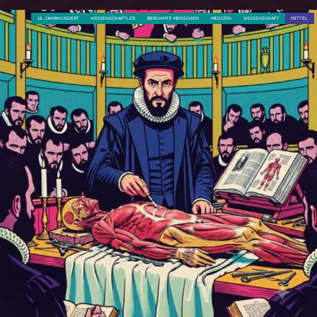
16. JAHRHUNDERT
WISSENSCHAFTLER
BERÜHMTE MENSCHEN
MEDIZIN
WISSENSCHAFT
MITTEL