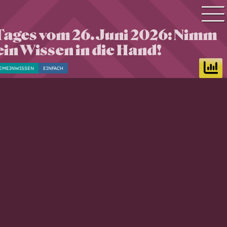
Tages vom 26. Juni 2026: Nimm
Quiz Suche
ein Wissen in die Hand!
Quiz Themen
EMEINWISSEN
EINFACH
Quiz Training
Zeit Quiz
Schwierigkeitsgrad
Antworten
Alle Bestenlisten
Offline Quiz
Anmelden