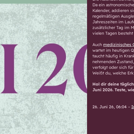
Da ein astronomische
Kalender, addieren s
regelmäßigen Ausglei
Jahreszeiten im Lauf
zusätzlicher Tag im 
vielen Tagen besteht 
Auch
medizinisches
wartet im heutigen Qu
taucht häufig in Kra
nehmenden Zustand, 
verfolgt oder sich f
Weißt du, welche Erkl
Hol dir deine tägli
Juni 2026. Teste, wie
26. Juni 26, 06:04
–
I