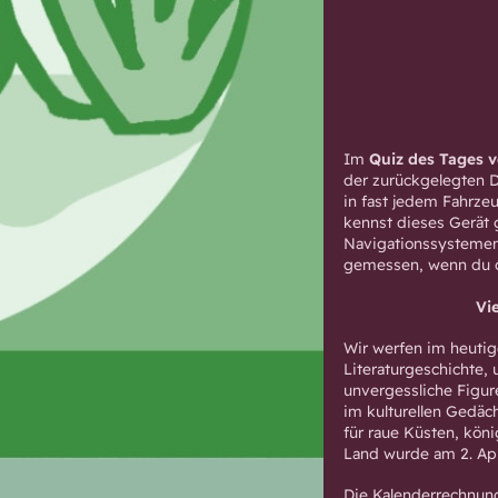
Im
Quiz des Tages v
der zurückgelegten D
in fast jedem Fahrze
kennst dieses Gerät 
Navigationssystemen
gemessen, wenn du d
Vi
Wir werfen im heutig
Literaturgeschichte,
unvergessliche Figure
im kulturellen Gedäc
für raue Küsten, köni
Land wurde am 2. Ap
Die Kalenderrechnung