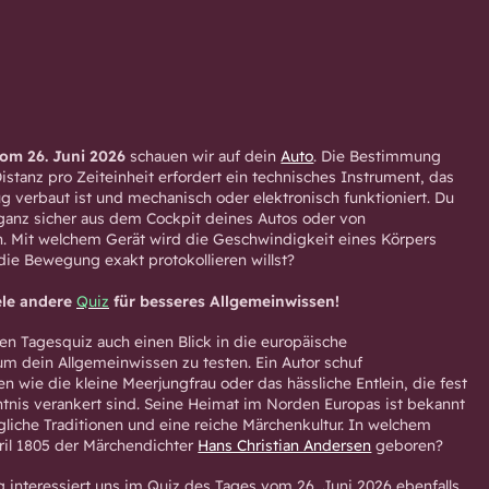
om 26. Juni 2026
schauen wir auf dein
Auto
. Die Bestimmung
istanz pro Zeiteinheit erfordert ein technisches Instrument, das
ug verbaut ist und mechanisch oder elektronisch funktioniert. Du
ganz sicher aus dem Cockpit deines Autos oder von
. Mit welchem Gerät wird die Geschwindigkeit eines Körpers
ie Bewegung exakt protokollieren willst?
ele andere
Quiz
für besseres Allgemeinwissen!
en Tagesquiz auch einen Blick in die europäische
 um dein Allgemeinwissen zu testen. Ein Autor schuf
n wie die kleine Meerjungfrau oder das hässliche Entlein, die fest
htnis verankert sind. Seine Heimat im Norden Europas ist bekannt
gliche Traditionen und eine reiche Märchenkultur. In welchem
ril 1805 der Märchendichter
Hans Christian Andersen
geboren?
 interessiert uns im Quiz des Tages vom 26. Juni 2026 ebenfalls.