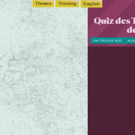
Themen
Training
English
Quiz des 
d
DAS TÄGLICHE QUIZ
ALLG