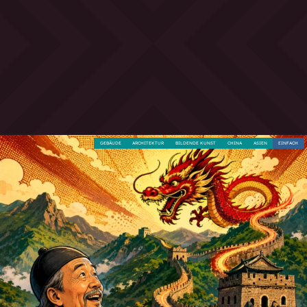
GEBÄUDE
ARCHITEKTUR
BILDENDE KUNST
CHINA
ASIEN
EINFACH