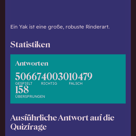
h
w
i
s
Ein Yak ist eine große, robuste Rinderart.
s
e
Statistiken
n
d
.
Antworten
50667
40030
10479
GESPIELT
RICHTIG
FALSCH
158
ÜBERSPRUNGEN
Ausführliche Antwort auf die
Quizfrage