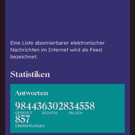
h
w
i
s
s
e
Eine Liste abonnierbarer elektronischer
n
Nachrichten im Internet wird als Feed
d
bezeichnet.
.
Statistiken
Antworten
98443
63028
34558
GESPIELT
RICHTIG
FALSCH
857
ÜBERSPRUNGEN