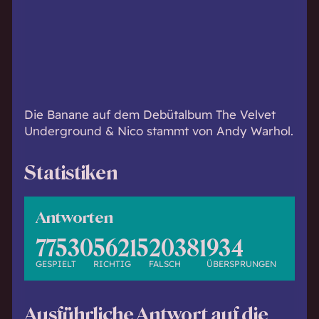
h
w
i
s
s
e
n
Die Banane auf dem Debütalbum The Velvet
d
Underground & Nico stammt von Andy Warhol.
.
Statistiken
Antworten
77530
56215
20381
934
GESPIELT
RICHTIG
FALSCH
ÜBERSPRUNGEN
Ausführliche Antwort auf die