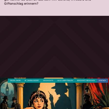
Giftanschlag erinnern?
1910ER JAHRE
20. JAHRHUNDERT
GESCHICHTE
QUIZ ÜBER FRAUEN
BERÜHMTE MENSCHEN
EINFACH