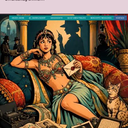
1910ER JAHRE
20. JAHRHUNDERT
GESCHICHTE
QUIZ ÜBER FRAUEN
BERÜHMTE MENSCHEN
EINFACH