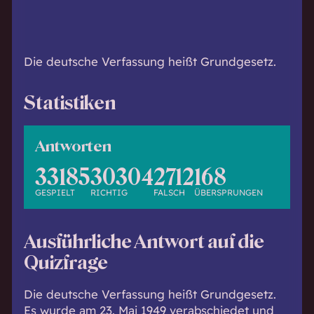
h
w
i
s
Die deutsche Verfassung heißt Grundgesetz.
s
e
Statistiken
n
d
.
Antworten
33185
30304
2712
168
GESPIELT
RICHTIG
FALSCH
ÜBERSPRUNGEN
Ausführliche Antwort auf die
Quizfrage
Die deutsche Verfassung heißt Grundgesetz.
Es wurde am 23. Mai 1949 verabschiedet und