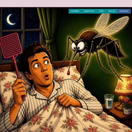
SOMMER
INSEKTEN
TIER
NATUR
EINFACH