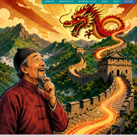
GEBÄUDE
ARCHITEKTUR
BILDENDE KUNST
CHINA
ASIEN
EINFACH