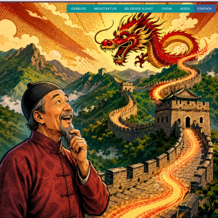
GEBÄUDE
ARCHITEKTUR
BILDENDE KUNST
CHINA
ASIEN
EINFACH