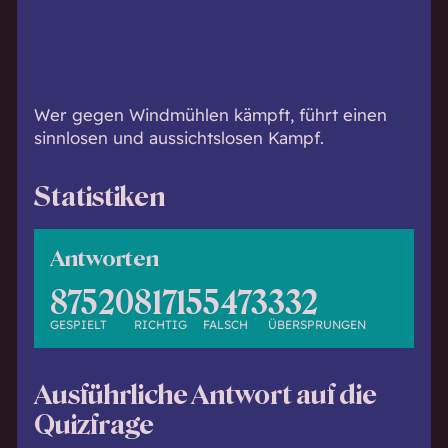
h
w
i
s
s
Wer gegen Windmühlen kämpft, führt einen
e
sinnlosen und aussichtslosen Kampf.
n
d
Statistiken
.
Antworten
87520
81715
5473
332
GESPIELT
RICHTIG
FALSCH
ÜBERSPRUNGEN
Ausführliche Antwort auf die
Quizfrage