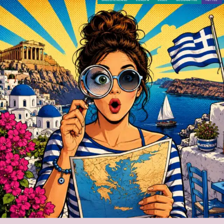
GRIECHENLAND
EUROPA
INSEL
GEOGRAPHIE
MITTEL