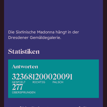
h
w
i
s
s
e
Die Sixtinische Madonna hängt in der
n
Dresdener Gemäldegalerie.
d
.
Statistiken
Antworten
32368
12000
20091
GESPIELT
RICHTIG
FALSCH
277
ÜBERSPRUNGEN