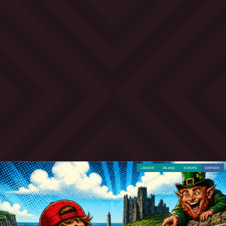
LÄNDER
IRLAND
EUROPA
EINFACH