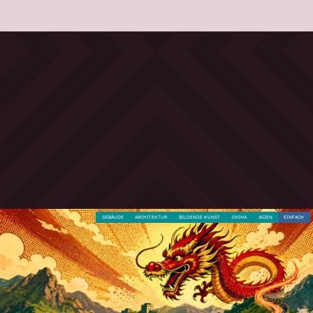
GEBÄUDE
ARCHITEKTUR
BILDENDE KUNST
CHINA
ASIEN
EINFACH