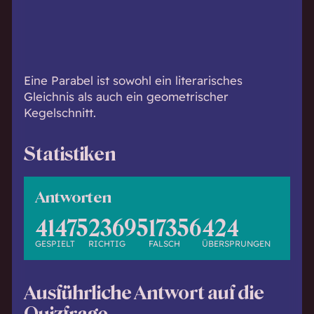
h
w
i
s
s
Eine Parabel ist sowohl ein literarisches
e
Gleichnis als auch ein geometrischer
n
Kegelschnitt.
d
.
Statistiken
Antworten
41475
23695
17356
424
GESPIELT
RICHTIG
FALSCH
ÜBERSPRUNGEN
Ausführliche Antwort auf die