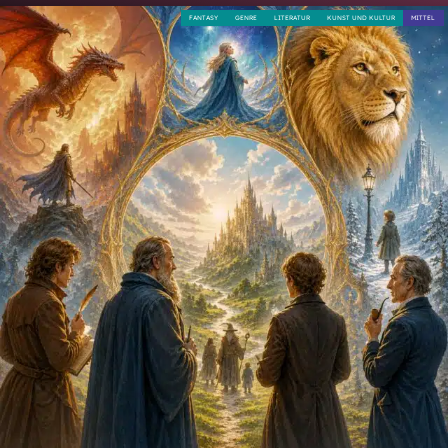
FANTASY
GENRE
LITERATUR
KUNST UND KULTUR
MITTEL