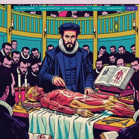
16. JAHRHUNDERT
WISSENSCHAFTLER
BERÜHMTE MENSCHEN
MEDIZIN
WISSENSCHAFT
MITTEL