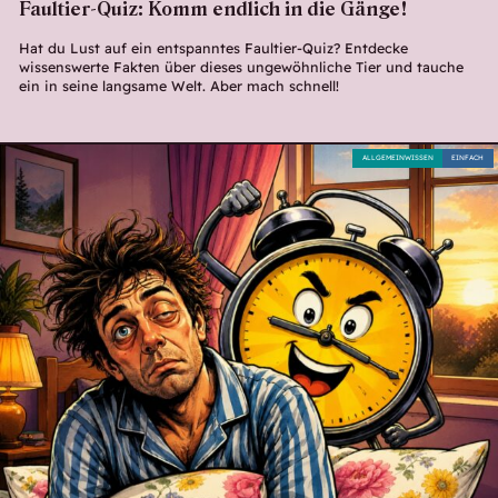
Faultier-Quiz: Komm endlich in die Gänge!
Hat du Lust auf ein entspanntes Faultier-Quiz? Entdecke
wissenswerte Fakten über dieses ungewöhnliche Tier und tauche
ein in seine langsame Welt. Aber mach schnell!
ALLGEMEINWISSEN
EINFACH