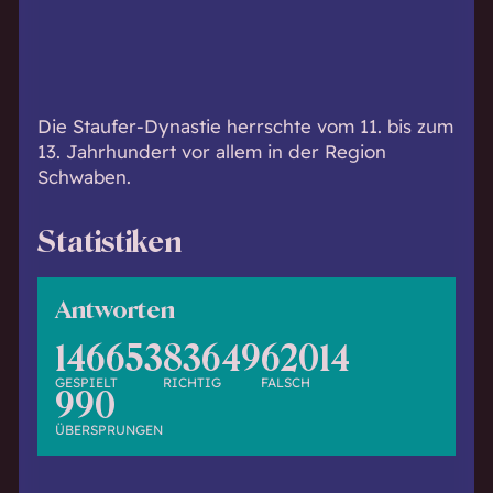
h
w
i
s
s
Die Staufer-Dynastie herrschte vom 11. bis zum
e
13. Jahrhundert vor allem in der Region
n
Schwaben.
d
.
Statistiken
Antworten
146653
83649
62014
GESPIELT
RICHTIG
FALSCH
990
ÜBERSPRUNGEN