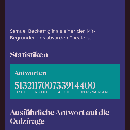
h
w
i
s
s
Samuel Beckett gilt als einer der Mit-
e
Begründer des absurden Theaters.
n
d
Statistiken
.
Antworten
51321
17007
33914
400
GESPIELT
RICHTIG
FALSCH
ÜBERSPRUNGEN
Ausführliche Antwort auf die
Quizfrage