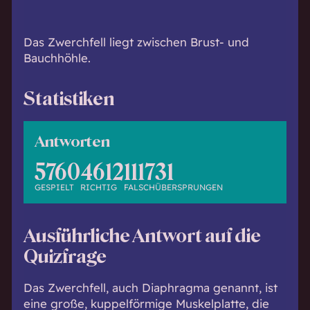
h
w
i
Das Zwerchfell liegt zwischen Brust- und
s
Bauchhöhle.
s
e
Statistiken
n
d
.
Antworten
5760
4612
1117
31
GESPIELT
RICHTIG
FALSCH
ÜBERSPRUNGEN
Ausführliche Antwort auf die
Quizfrage
Das Zwerchfell, auch Diaphragma genannt, ist
eine große, kuppelförmige Muskelplatte, die