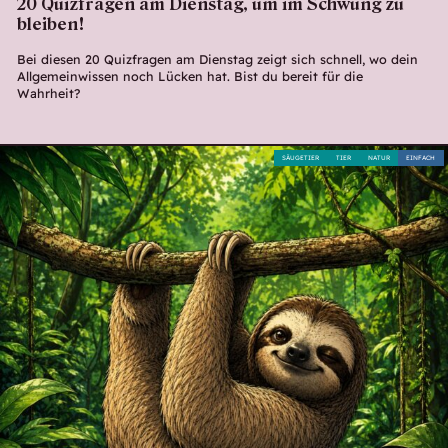
20 Quizfragen am Dienstag, um im Schwung zu
bleiben!
Bei diesen 20 Quizfragen am Dienstag zeigt sich schnell, wo dein
Allgemeinwissen noch Lücken hat. Bist du bereit für die
Wahrheit?
SÄUGETIER
TIER
NATUR
EINFACH