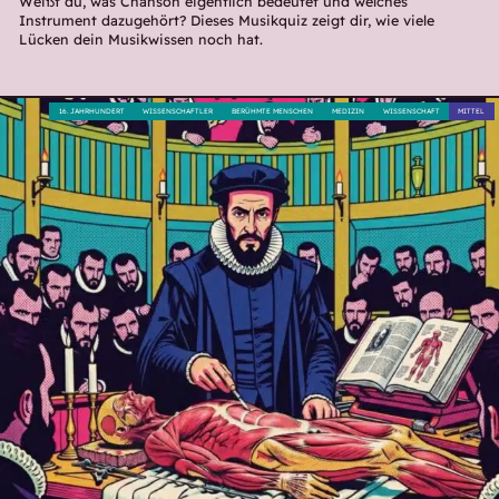
Weißt du, was Chanson eigentlich bedeutet und welches
Instrument dazugehört? Dieses Musikquiz zeigt dir, wie viele
Lücken dein Musikwissen noch hat.
16. JAHRHUNDERT
WISSENSCHAFTLER
BERÜHMTE MENSCHEN
MEDIZIN
WISSENSCHAFT
MITTEL