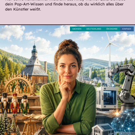
dein Pop-Art-Wissen und finde heraus, ob du wirklich alles über
den Künstler weißt.
SACHSEN
DEUTSCHLAND
ÖKONOMIE
EINFACH