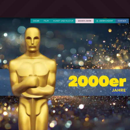
OSCAR
FILM
KUNST UND KULTUR
2000ER JAHRE
21. JAHRHUNDERT
EINFACH