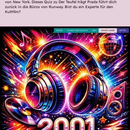
von New York. Dieses Quiz zu Der Teufel trägt Prada führt dich
zurück in die Büros von Runway. Bist du ein Experte für den
Kultfilm?
MUSIK
KUNST UND KULTUR
2001
2000ER JAHRE
MITTEL