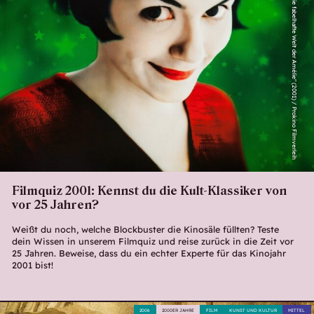
"Die fabelhafte Welt der Amélie" (2001) / Prokino Filmverleih
Filmquiz 2001: Kennst du die Kult-Klassiker von
vor 25 Jahren?
Weißt du noch, welche Blockbuster die Kinosäle füllten? Teste
dein Wissen in unserem Filmquiz und reise zurück in die Zeit vor
25 Jahren. Beweise, dass du ein echter Experte für das Kinojahr
2001 bist!
2006
2000ER JAHRE
FILM
KUNST UND KULTUR
MITTEL