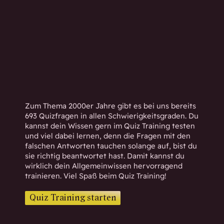
h
w
i
s
s
e
n
d
.
Zum Thema 2000er Jahre gibt es bei uns bereits
693 Quizfragen in allen Schwierigkeitsgraden. Du
kannst dein Wissen gern im Quiz Training testen
und viel dabei lernen, denn die Fragen mit den
falschen Antworten tauchen solange auf, bist du
sie richtig beantwortet hast. Damit kannst du
wirklich dein Allgemeinwissen hervorragend
trainieren. Viel Spaß beim Quiz Training!
Quiz Training starten