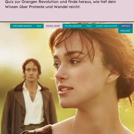
Quiz zur Orangen Revolution und finde heraus, wie tief dein
Wissen über Proteste und Wandel reicht.
GROSSBRITANNIEN
2005
2000ER JAHRE
FILM-KLASSIKER
FILM
KUNST UND KULTUR
EINFACH
ENGLAND