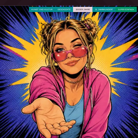
KUNST UND KULTUR
GESCHICHTE
2000ER JAHRE
21. JAHRHUNDERT
SUPER EINFACH