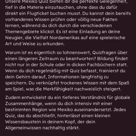
Unsere Mexiko Quiz bieten dir die perfekte Gelegenheit,
tief in die Materie einzutauchen, ohne dass du dafür
direkt ein Flugticket buchen musst. Du kannst dein bereits
vorhandenes Wissen prüfen oder völlig neue Fakten
lernen, während du dich durch die verschiedenen
Themengebiete klickst. Es ist eine Einladung an deine
Neugier, die Vielfalt Nordamerikas auf eine spielerische
Art und Weise zu erkunden.
Warum ist es eigentlich so lohnenswert,
Quizfragen
über
einen längeren Zeitraum zu beantworten? Bildung findet
nicht nur in der Schule oder in dicken Fachbüchern statt.
Wenn du dich regelmäßig mit Quiz befasst, trainierst du
dein Gehirn darauf, Informationen langfristig zu
speichern. Du verknüpfst trockenes Wissen mit dem Spaß
am Spiel, was die Merkfähigkeit nachweislich steigert.
Zudem entwickelst du ein tieferes Verständnis für globale
Zusammenhänge, wenn du dich intensiv mit einer
bestimmten Region wie Mexiko auseinandersetzt. Jedes
Quiz, das du abschließt, hinterlässt einen kleinen
Wissensbaustein in deinem Kopf, der dein
Allgemeinwissen
nachhaltig stärkt.