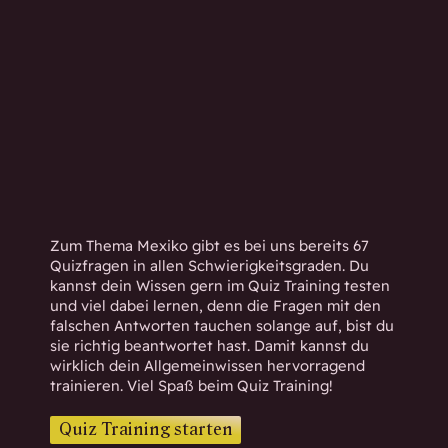
h
w
i
s
s
e
n
d
.
Zum Thema Mexiko gibt es bei uns bereits 67
Quizfragen in allen Schwierigkeitsgraden. Du
kannst dein Wissen gern im Quiz Training testen
und viel dabei lernen, denn die Fragen mit den
falschen Antworten tauchen solange auf, bist du
sie richtig beantwortet hast. Damit kannst du
wirklich dein Allgemeinwissen hervorragend
trainieren. Viel Spaß beim Quiz Training!
Quiz Training starten