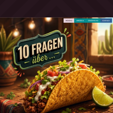
MEXIKO
AMERIKA
ERNÄHRUNG
EINFACH