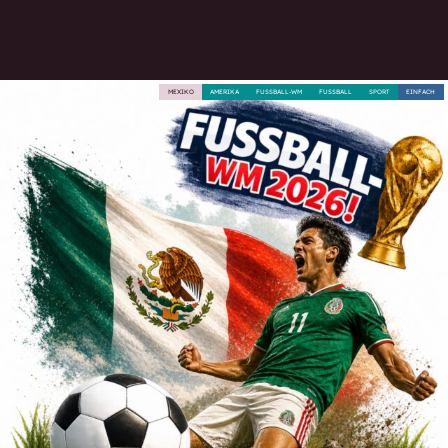
MEXIKO
AMERIKA
FUSSBALL-WM
FUSSBALL
SPORT
EINFACH