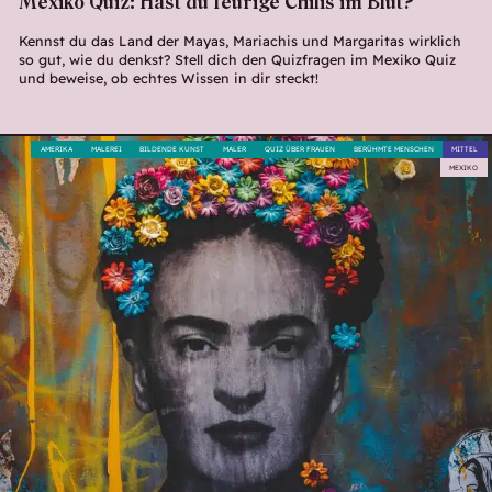
Mexiko Quiz: Hast du feurige Chilis im Blut?
Kennst du das Land der Mayas, Mariachis und Margaritas wirklich
so gut, wie du denkst? Stell dich den Quizfragen im Mexiko Quiz
und beweise, ob echtes Wissen in dir steckt!
AMERIKA
MALEREI
BILDENDE KUNST
MALER
QUIZ ÜBER FRAUEN
BERÜHMTE MENSCHEN
MITTEL
MEXIKO