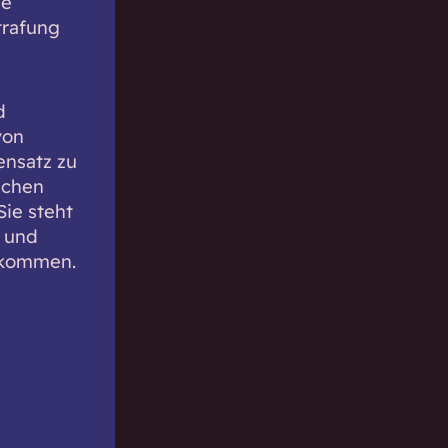
ge
trafung
d
von
ensatz zu
ichen
ie steht
n und
orkommen.