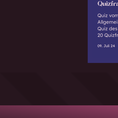
Quizfr
Quiz vom
Allgeme
Quiz des
20 Quizf
09. Juli 24