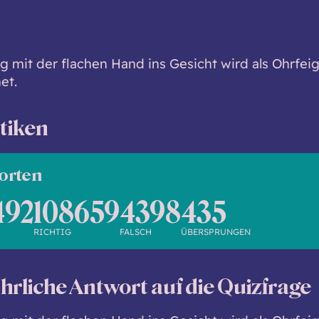
ag mit der flachen Hand ins Gesicht wird als Ohrfei
et.
stiken
orten
492
108659
4398
435
RICHTIG
FALSCH
ÜBERSPRUNGEN
hrliche Antwort auf die Quizfrage