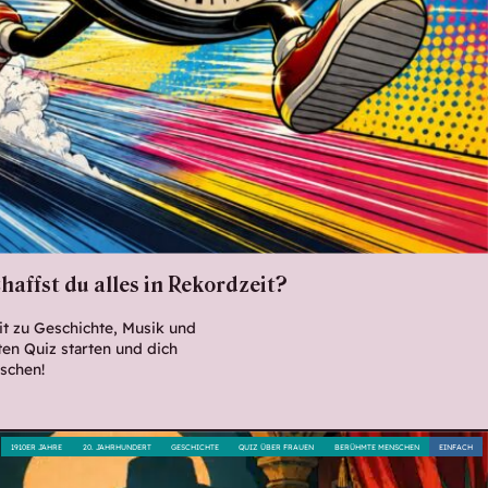
haffst du alles in Rekordzeit?
it zu Geschichte, Musik und
ten Quiz starten und dich
aschen!
1910ER JAHRE
20. JAHRHUNDERT
GESCHICHTE
QUIZ ÜBER FRAUEN
BERÜHMTE MENSCHEN
EINFACH