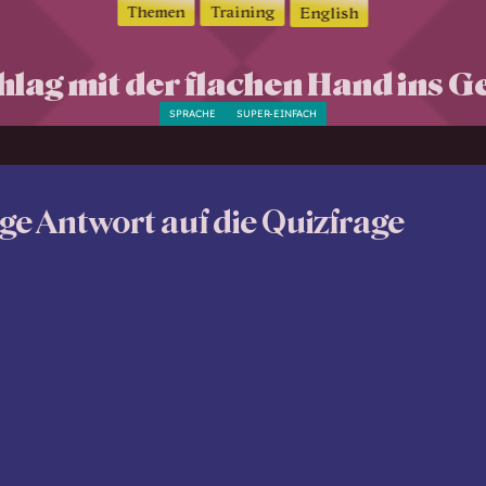
Themen
Training
English
hlag mit der flachen Hand ins 
SPRACHE
SUPER-EINFACH
ige Antwort auf die Quizfrage