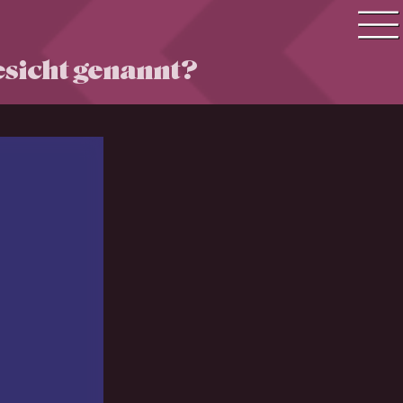
Gesicht genannt?
Quiz Suche
Quiz Themen
Quiz Training
Zeit Quiz
Schwierigkeitsgrad
Antworten
Alle Bestenlisten
Offline Quiz
Anmelden