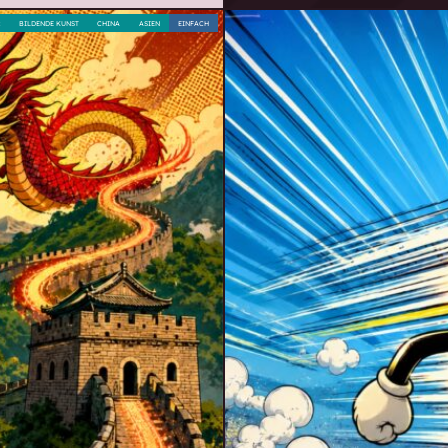
R
BILDENDE KUNST
CHINA
ASIEN
EINFACH