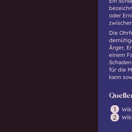
Ein Schl
bezeichn
oder Ern
zwischen
Die Ohrfe
demütige
Ärger, E
einem Fa
Schaden,
für die 
kann sow
Quelle
Wik
Wik