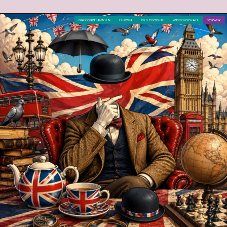
GROSSBRITANNIEN
EUROPA
PHILOSOPHIE
WISSENSCHAFT
SCHWER