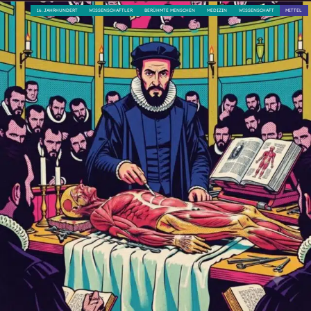
16. JAHRHUNDERT
WISSENSCHAFTLER
BERÜHMTE MENSCHEN
MEDIZIN
WISSENSCHAFT
MITTEL