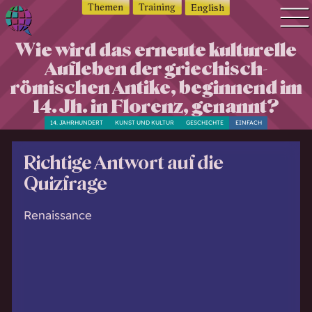
Themen
Training
English
Q
Wie wird das erneute kulturelle
Quiz Suche
u
Aufleben der griechisch-
Quiz Themen
i
römischen Antike, beginnend im
z
Quiz Training
14. Jh. in Florenz, genannt?
w
Zeit Quiz
o
14. JAHRHUNDERT
KUNST UND KULTUR
GESCHICHTE
EINFACH
Schwierigkeitsgrad
r
Antworten
l
Richtige Antwort auf die
d
Alle Bestenlisten
Quizfrage
—
Offline Quiz
Q
Renaissance
Anmelden
u
i
z
d
i
c