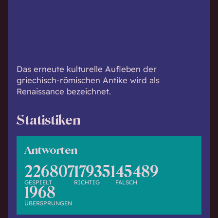
h
w
i
s
s
e
Das erneute kulturelle Aufleben der
n
griechisch-römischen Antike wird als
d
Renaissance bezeichnet.
.
Statistiken
Antworten
226807
179351
45489
GESPIELT
RICHTIG
FALSCH
1968
ÜBERSPRUNGEN