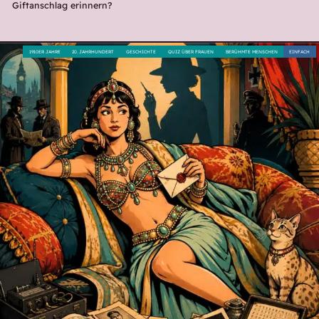
Giftanschlag erinnern?
1910ER JAHRE
20. JAHRHUNDERT
GESCHICHTE
QUIZ ÜBER FRAUEN
BERÜHMTE MENSCHEN
EINFACH