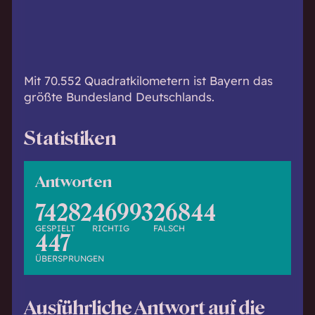
h
w
i
s
s
Mit 70.552 Quadratkilometern ist Bayern das
e
größte Bundesland Deutschlands.
n
d
Statistiken
.
Antworten
74282
46993
26844
GESPIELT
RICHTIG
FALSCH
447
ÜBERSPRUNGEN
Ausführliche Antwort auf die