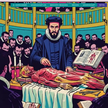
16. JAHRHUNDERT
WISSENSCHAFTLER
BERÜHMTE MENSCHEN
MEDIZIN
WISSENSCHAFT
MITTEL