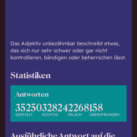
h
w
i
s
s
e
Das Adjektiv unbezähmbar beschreibt etwas,
n
das sich nur sehr schwer oder gar nicht
d
kontrollieren, bändigen oder beherrschen lässt.
.
Statistiken
Antworten
35250
32824
2268
158
GESPIELT
RICHTIG
FALSCH
ÜBERSPRUNGEN
Ausführliche Antwort auf die