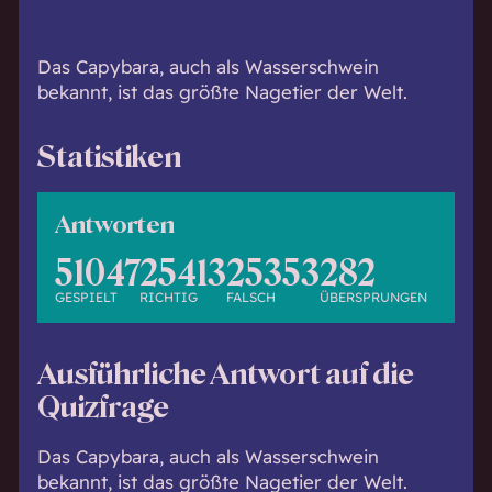
h
w
i
Das Capybara, auch als Wasserschwein
s
bekannt, ist das größte Nagetier der Welt.
s
e
Statistiken
n
d
.
Antworten
51047
25413
25353
282
GESPIELT
RICHTIG
FALSCH
ÜBERSPRUNGEN
Ausführliche Antwort auf die
Quizfrage
Das Capybara, auch als Wasserschwein
bekannt, ist das größte Nagetier der Welt.