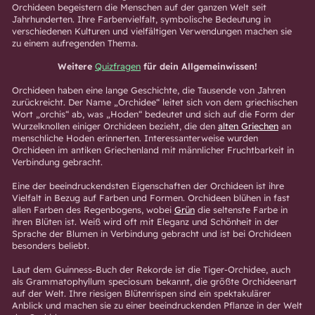
Orchideen begeistern die Menschen auf der ganzen Welt seit
Jahrhunderten. Ihre Farbenvielfalt, symbolische Bedeutung in
verschiedenen Kulturen und vielfältigen Verwendungen machen sie
zu einem aufregenden Thema.
Weitere
Quizfragen
für dein Allgemeinwissen!
Orchideen haben eine lange Geschichte, die Tausende von Jahren
zurückreicht. Der Name „Orchidee“ leitet sich von dem griechischen
Wort „orchis“ ab, was „Hoden“ bedeutet und sich auf die Form der
Wurzelknollen einiger Orchideen bezieht, die den
alten Griechen
an
menschliche Hoden erinnerten. Interessanterweise wurden
Orchideen im antiken Griechenland mit männlicher Fruchtbarkeit in
Verbindung gebracht.
Eine der beeindruckendsten Eigenschaften der Orchideen ist ihre
Vielfalt in Bezug auf Farben und Formen. Orchideen blühen in fast
allen Farben des Regenbogens, wobei
Grün
die seltenste Farbe in
ihren Blüten ist. Weiß wird oft mit Eleganz und Schönheit in der
Sprache der Blumen in Verbindung gebracht und ist bei Orchideen
besonders beliebt.
Laut dem Guinness-Buch der Rekorde ist die Tiger-Orchidee, auch
als Grammatophyllum speciosum bekannt, die größte Orchideenart
auf der Welt. Ihre riesigen Blütenrispen sind ein spektakulärer
Anblick und machen sie zu einer beeindruckenden Pflanze in der Welt