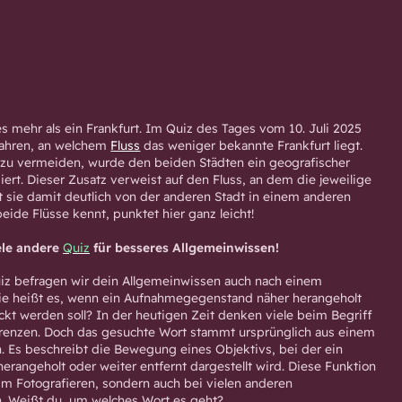
es mehr als ein Frankfurt. Im Quiz des Tages vom 10. Juli 2025
rfahren, an welchem
Fluss
das weniger bekannte Frankfurt liegt.
u vermeiden, wurde den beiden Städten ein geografischer
rt. Dieser Zusatz verweist auf den Fluss, an dem die jeweilige
zt sie damit deutlich von der anderen Stadt in einem anderen
ide Flüsse kennt, punktet hier ganz leicht!
ele andere
Quiz
für besseres Allgemeinwissen!
iz befragen wir dein Allgemeinwissen auch nach einem
ie heißt es, wenn ein Aufnahmegegenstand näher herangeholt
kt werden soll? In der heutigen Zeit denken viele beim Begriff
erenzen. Doch das gesuchte Wort stammt ursprünglich aus einem
. Es beschreibt die Bewegung eines Objektivs, bei der ein
herangeholt oder weiter entfernt dargestellt wird. Diese Funktion
eim Fotografieren, sondern auch bei vielen anderen
 Weißt du, um welches Wort es geht?