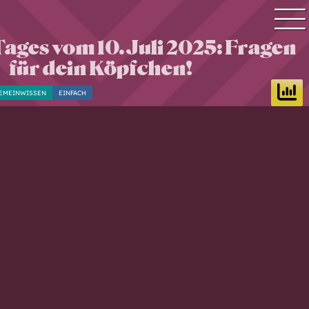
Tages vom 10. Juli 2025: Fragen
Quiz Suche
für dein Köpfchen!
Quiz Themen
EMEINWISSEN
EINFACH
Quiz Training
Zeit Quiz
Schwierigkeitsgrad
Antworten
Alle Bestenlisten
Offline Quiz
Anmelden