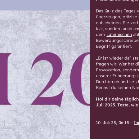
Das Quiz des Tages v
überzeugen, präzise 
entscheiden. Sie ver
klar, sondern auch a
dem
Lateinischen
abl
Bewerbungsschreiben 
Begriff garantiert.
„Er ist wieder da” st
fragen wir: Wer hat d
Provokation, sondern
unserer Erinnerungsk
Durchbruch und setzt
Kennst du seinen N
Hol dir deine tägli
Juli 2025. Teste, wie 
10. Juli 25, 06:15
–
In