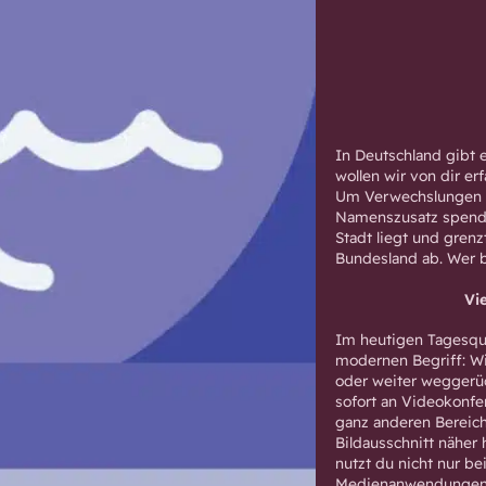
In Deutschland gibt 
wollen wir von dir e
Um Verwechslungen z
Namenszusatz spendie
Stadt liegt und gren
Bundesland ab. Wer be
Vi
Im heutigen Tagesqu
modernen Begriff: W
oder weiter weggerüc
sofort an Videokonf
ganz anderen Bereich
Bildausschnitt näher 
nutzt du nicht nur b
Medienanwendungen.