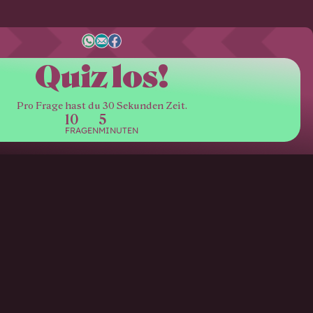
Quiz los!
Pro Frage hast du 30 Sekunden Zeit.
10
5
FRAGEN
MINUTEN