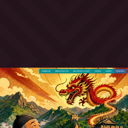
GEBÄUDE
ARCHITEKTUR
BILDENDE KUNST
CHINA
ASIEN
EINFACH