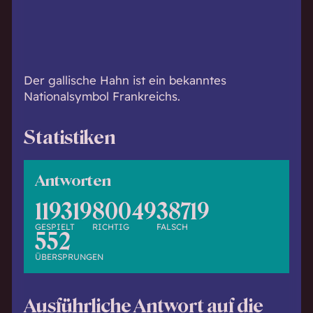
h
w
i
s
s
Der gallische Hahn ist ein bekanntes
e
Nationalsymbol Frankreichs.
n
d
Statistiken
.
Antworten
119319
80049
38719
GESPIELT
RICHTIG
FALSCH
552
ÜBERSPRUNGEN
Ausführliche Antwort auf die