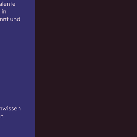
Talente
 in
annt und
inwissen
in