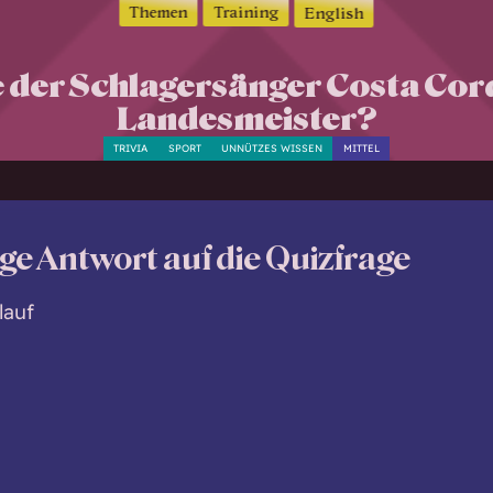
Themen
Training
English
e der Schlagersänger Costa Cord
Landesmeister?
TRIVIA
SPORT
UNNÜTZES WISSEN
MITTEL
ige Antwort auf die Quizfrage
lauf