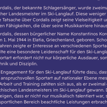
rdalis, der bekannte Schlagersänger, wurde zweim
cher Landesmeister im Ski-Langlauf. Diese weniger
 Tatsache über Cordalis zeigt seine Vielseitigkeit 
hen Fähigkeiten, die über seine Musikkarriere hina
rdalis, dessen bürgerlicher Name Konstantinos Kord
 1. Mai 1944 in Elatia, Griechenland, geboren. Scho
ahren zeigte er Interesse an verschiedenen Sporta
lte eine besondere Leidenschaft für den Ski-Langla
ortart erfordert nicht nur körperliche Ausdauer, so
nik und Disziplin.
‘ Engagement für den Ski-Langlauf führte dazu, dass
r anspruchsvollen Sportart auf nationaler Ebene me
rbeit und Training zahlten sich aus, als er zweimal 
chischen Landesmeisters im Ski-Langlauf gewann. 
eigen, dass er nicht nur musikalisch talentiert war,
sportlichen Bereich beachtliche Leistungen erbrach