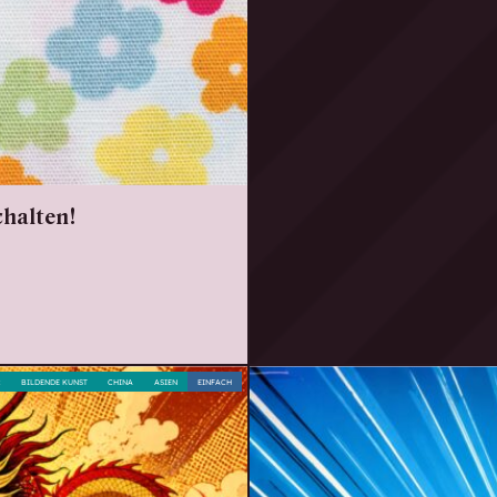
chalten!
R
BILDENDE KUNST
CHINA
ASIEN
EINFACH