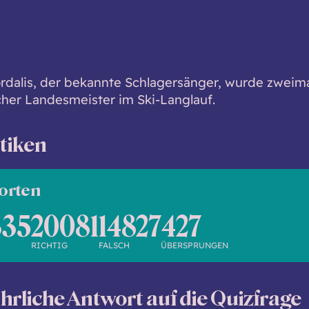
rdalis, der bekannte Schlagersänger, wurde zweim
cher Landesmeister im Ski-Langlauf.
stiken
orten
335
20081
14827
427
RICHTIG
FALSCH
ÜBERSPRUNGEN
hrliche Antwort auf die Quizfrage