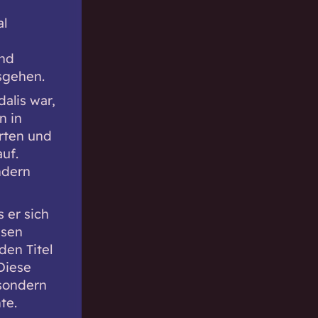
al
und
usgehen.
alis war,
n in
rten und
uf.
ndern
 er sich
ssen
den Titel
Diese
 sondern
te.