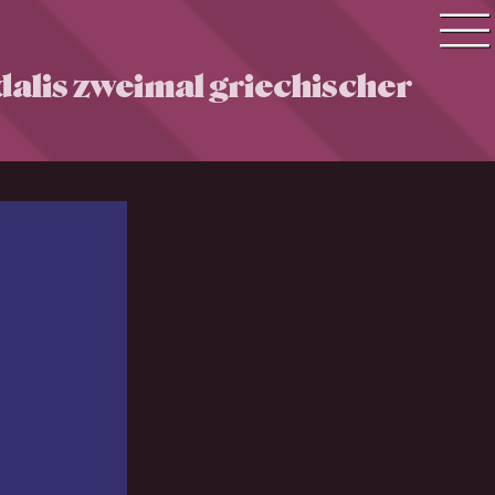
alis zweimal griechischer
Quiz Suche
Quiz Themen
Quiz Training
Zeit Quiz
Schwierigkeitsgrad
Antworten
Alle Bestenlisten
Offline Quiz
Anmelden