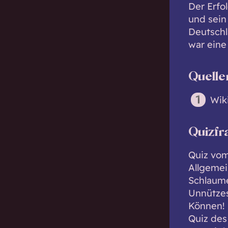
Der Erfol
und sein
Deutschl
war eine
Quelle
Wik
Quizfr
Quiz vom 
Allgemei
Schlaume
Unnützes
Können!
Quiz des