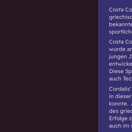
Costa Co
griechis
bekannte
sportlic
Costa Co
wurde am
jungen J
entwicke
Diese Sp
auch Tech
Cordalis
in diese
konnte. A
des grie
Erfolge z
auch im 