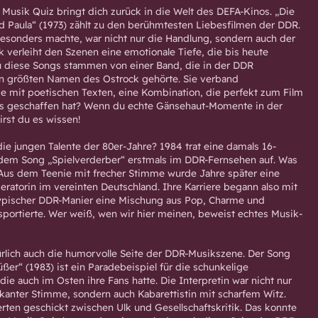
 Musik Quiz bringt dich zurück in die Welt des DEFA-Kinos. „Die
 Paula“ (1973) zählt zu den berühmtesten Liebesfilmen der DDR.
esonders machte, war nicht nur die Handlung, sondern auch der
k verleiht den Szenen eine emotionale Tiefe, die bis heute
u diese Songs stammen von einer Band, die in der DDR
n größten Namen des Ostrock gehörte. Sie verband
e mit poetischen Texten, eine Kombination, die perfekt zum Film
gs geschaffen hat? Wenn du echte Gänsehaut-Momente in der
irst du es wissen!
die jungen Talente der 80er-Jahre? 1984 trat eine damals 16-
 dem Song „Spielverderber“ erstmals im DDR-Fernsehen auf. Was
Aus dem Teenie mit frecher Stimme wurde Jahre später eine
ratorin im vereinten Deutschland. Ihre Karriere begann also mit
typischer DDR-Manier eine Mischung aus Pop, Charme und
nsportierte. Wer weiß, wen wir hier meinen, beweist echtes Musik-
türlich auch die humorvolle Seite der DDR-Musikszene. Der Song
ßer“ (1983) ist ein Paradebeispiel für die schunkelige
ie auch im Osten ihre Fans hatte. Die Interpretin war nicht nur
rkanter Stimme, sondern auch Kabarettistin mit scharfem Witz.
ierten geschickt zwischen Ulk und Gesellschaftskritik. Das konnte