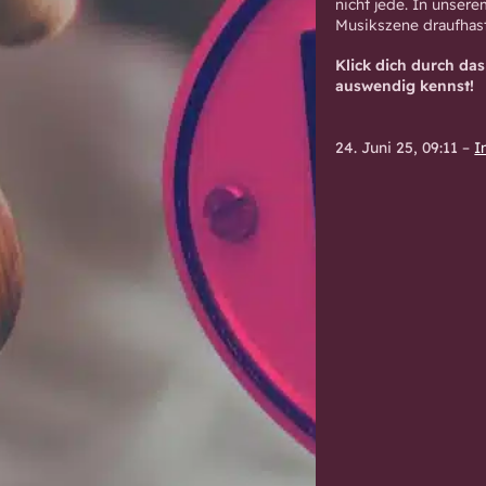
nicht jede. In unser
Musikszene draufhast
Klick dich durch da
auswendig kennst!
24. Juni 25, 09:11
–
I