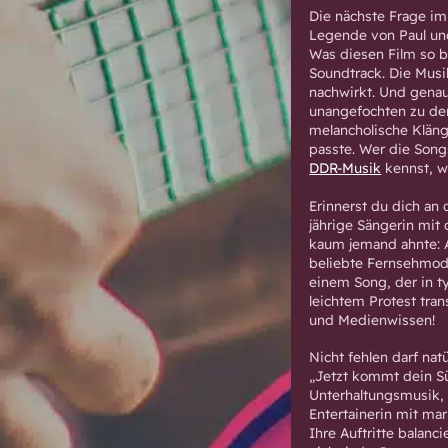
Die nächste Frage im
Legende von Paul und
Was diesen Film so b
Soundtrack. Die Musi
nachwirkt. Und gena
unangefochten zu de
melancholische Kläng
passte. Wer die Son
DDR-Musik
kennst, w
Erinnerst du dich an 
jährige Sängerin mit
kaum jemand ahnte: 
beliebte Fernsehmode
einem Song, der in 
leichtem Protest tra
und Medienwissen!
Nicht fehlen darf na
„Jetzt kommt dein Sü
Unterhaltungsmusik, d
Entertainerin mit ma
Ihre Auftritte balanc