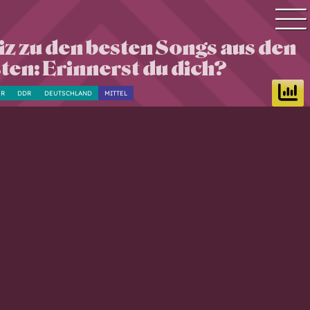
z zu den besten Songs aus den
Quiz Suche
ten: Erinnerst du dich?
Quiz Themen
UR
DDR
DEUTSCHLAND
MITTEL
Quiz Training
Zeit Quiz
Schwierigkeitsgrad
Antworten
Alle Bestenlisten
Offline Quiz
Anmelden