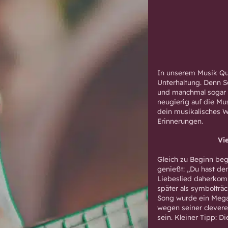
In unserem Musik Qui
Unterhaltung. Denn S
und manchmal sogar 
neugierig auf die Mu
dein musikalisches W
Erinnerungen.
Vi
Gleich zu Beginn beg
genießt: „Du hast de
Liebeslied daherkomm
später als symbolträc
Song wurde ein Megah
wegen seiner cleveren
sein. Kleiner Tipp: D