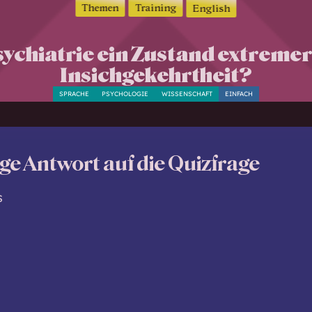
Themen
Training
English
Psychiatrie ein Zustand extreme
Insichgekehrtheit?
SPRACHE
PSYCHOLOGIE
WISSENSCHAFT
EINFACH
ige Antwort auf die Quizfrage
s