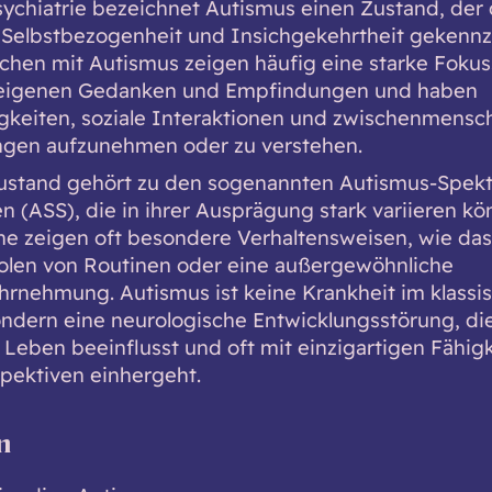
sychiatrie bezeichnet Autismus einen Zustand, der
Selbstbezogenheit und Insichgekehrtheit gekennz
schen mit Autismus zeigen häufig eine starke Foku
e eigenen Gedanken und Empfindungen und haben
gkeiten, soziale Interaktionen und zwischenmensch
gen aufzunehmen oder zu verstehen.
ustand gehört zu den sogenannten Autismus-Spek
n (ASS), die in ihrer Ausprägung stark variieren kö
ne zeigen oft besondere Verhaltensweisen, wie das
len von Routinen oder eine außergewöhnliche
hrnehmung. Autismus ist keine Krankheit im klassi
ondern eine neurologische Entwicklungsstörung, di
Leben beeinflusst und oft mit einzigartigen Fähig
pektiven einhergeht.
n