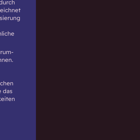
 durch
eichnet
ssierung
liche
trum-
nnen.
schen
e das
keiten