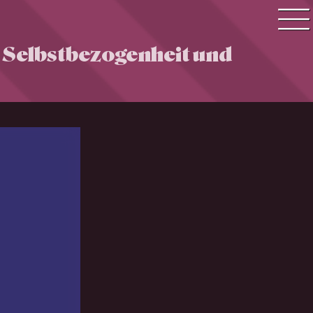
r Selbstbezogenheit und
Quiz Suche
Quiz Themen
Quiz Training
Zeit Quiz
Schwierigkeitsgrad
Antworten
Alle Bestenlisten
Offline Quiz
Anmelden