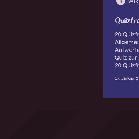
Wik
Quizfr
20 Quizfr
Allgemei
Antworte
Quiz zur
20 Quizf
17. Januar 2