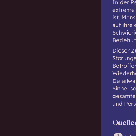
In der P
extreme 
ist. Men
auf ihr
Schwieri
Beziehun
Dieser Z
Störunge
Betroffe
Wiederho
Detailwa
Sinne, s
gesamte 
und Pers
Quelle