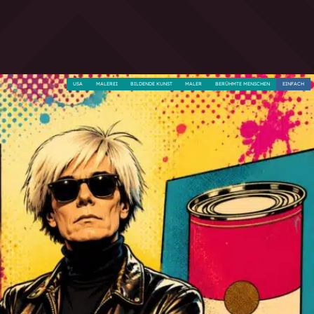
USA
MALEREI
BILDENDE KUNST
MALER
BERÜHMTE MENSCHEN
EINFACH