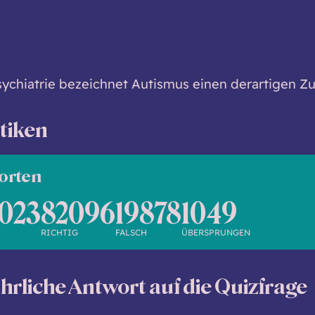
sychiatrie bezeichnet Autismus einen derartigen Zu
stiken
orten
023
82096
19878
1049
RICHTIG
FALSCH
ÜBERSPRUNGEN
hrliche Antwort auf die Quizfrage