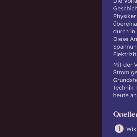
Die Volta
Geschich
Physiker
übereina
durch in
Diese An
Spannung
Elektrizit
Mit der 
Strom ge
Grundste
Technik. 
heute an
Quelle
Wik