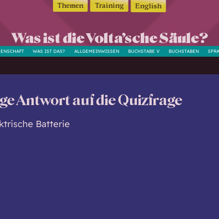
Themen
Training
English
Was ist die Volta’sche Säule?
SENSCHAFT
WAS IST DAS?
ALLGEMEINWISSEN
BUCHSTABE V
BUCHSTABEN
SPR
ige Antwort auf die Quizfrage
ktrische Batterie