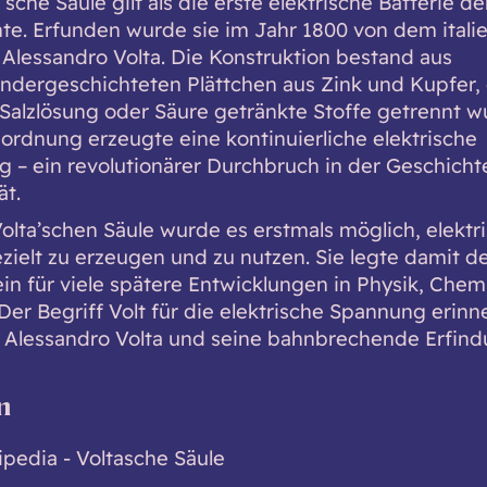
’sche Säule gilt als die erste elektrische Batterie de
te. Erfunden wurde sie im Jahr 1800 von dem itali
 Alessandro Volta. Die Konstruktion bestand aus
ndergeschichteten Plättchen aus Zink und Kupfer, 
 Salzlösung oder Säure getränkte Stoffe getrennt w
ordnung erzeugte eine kontinuierliche elektrische
 – ein revolutionärer Durchbruch in der Geschicht
ät.
Volta’schen Säule wurde es erstmals möglich, elektr
zielt zu erzeugen und zu nutzen. Sie legte damit d
in für viele spätere Entwicklungen in Physik, Chem
Der Begriff Volt für die elektrische Spannung erinn
 Alessandro Volta und seine bahnbrechende Erfind
n
ipedia - Voltasche Säule