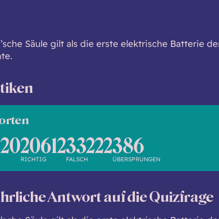
’sche Säule gilt als die erste elektrische Batterie de
te.
stiken
orten
220
20612
33222
386
RICHTIG
FALSCH
ÜBERSPRUNGEN
hrliche Antwort auf die Quizfrage