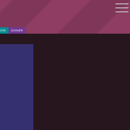
Quiz Suche
ACHE
SCHWER
Quiz Themen
Quiz Training
Zeit Quiz
Schwierigkeitsgrad
Antworten
Alle Bestenlisten
Offline Quiz
Anmelden