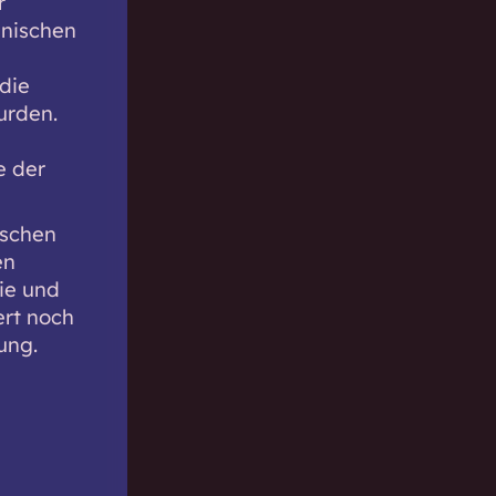
r
enischen
die
urden.
e der
ischen
en
ie und
ert noch
ung.