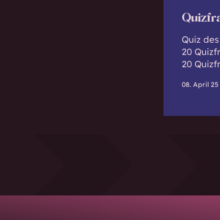
Quizfr
Quiz des 
20 Quizf
20 Quizf
08. April 25