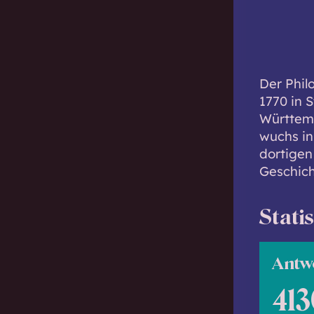
c
h
w
i
Der Phil
s
1770 in 
s
Württem
e
wuchs in
n
dortigen
d
Geschich
.
Stati
Antw
413