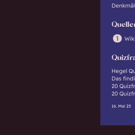
Denkmäle
Quelle
Wik
Quizfr
Hegel Qu
Das find
20 Quizf
20 Quizf
16. Mai 25