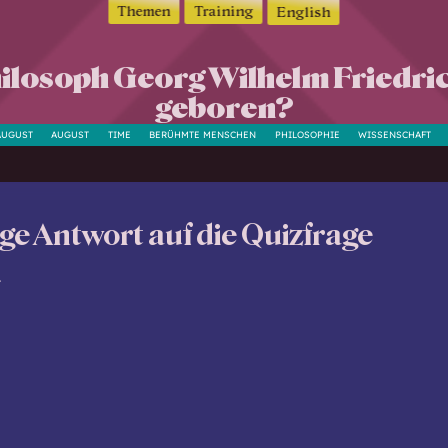
Themen
Training
English
Philosoph Georg Wilhelm Friedric
geboren?
AUGUST
AUGUST
TIME
BERÜHMTE MENSCHEN
PHILOSOPHIE
WISSENSCHAFT
ige Antwort auf die Quizfrage
t