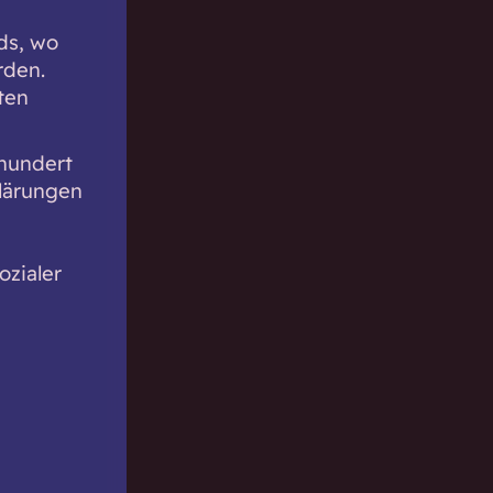
ds, wo
rden.
ten
rhundert
klärungen
ozialer