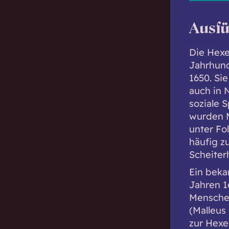
Ausfü
Die Hexe
Jahrhund
1650. Si
auch in 
soziale 
wurden M
unter Fo
häufig z
Scheiter
Ein beka
Jahren 1
Menschen
(Malleus
zur Hexe