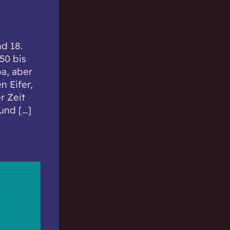
d 18.
50 bis
pa, aber
n Eifer,
r Zeit
und […]