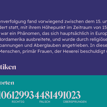
nverfolgung fand vorwiegend zwischen dem 15. un
ert statt, mit ihrem Höhepunkt im Zeitraum von 15
e war ein Phänomen, das sich hauptsächlich in Euro
Nordamerika ausbreitete, und wurde durch religiöse
Spannungen und Aberglauben angetrieben. In diese
enschen, primär Frauen, der Hexerei beschuldigt 
stiken
orten
106
129934
48149
1023
RICHTIG
FALSCH
ÜBERSPRUNGEN