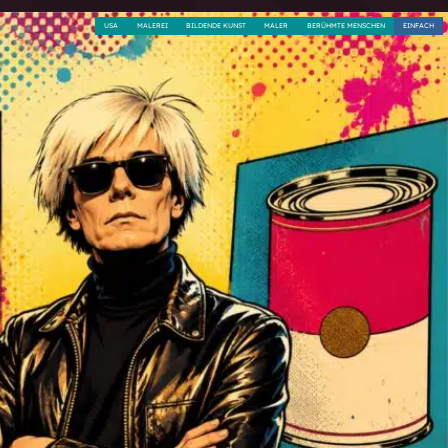
USA
MALEREI
BILDENDE KUNST
MALER
BERÜHMTE MENSCHEN
EINFACH