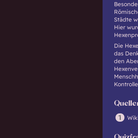
Besonder
Römische
Städte w
Hier wu
Hexenpro
Die Hexe
das Denk
den Aber
Hexenver
Menschhe
Kontrolle
Quelle
Wik
Quizfr