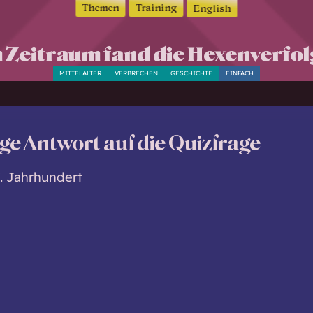
Themen
Training
English
 Zeitraum fand die Hexenverfol
MITTELALTER
VERBRECHEN
GESCHICHTE
EINFACH
ige Antwort auf die Quizfrage
7. Jahrhundert