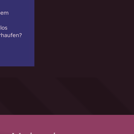
 dem
los
rhaufen?