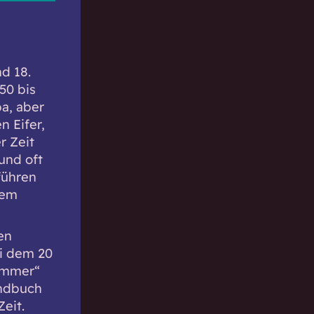
d 18.
50 bis
pa, aber
n Eifer,
r Zeit
und oft
führen
dem
en
ei dem 20
ammer“
andbuch
eit.