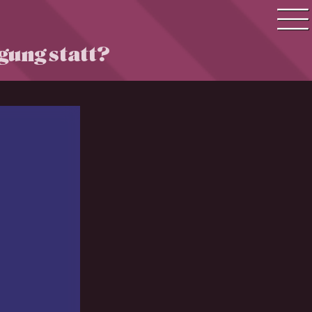
gung statt?
Quiz Suche
Quiz Themen
Quiz Training
Zeit Quiz
Schwierigkeitsgrad
Antworten
Alle Bestenlisten
Offline Quiz
Anmelden