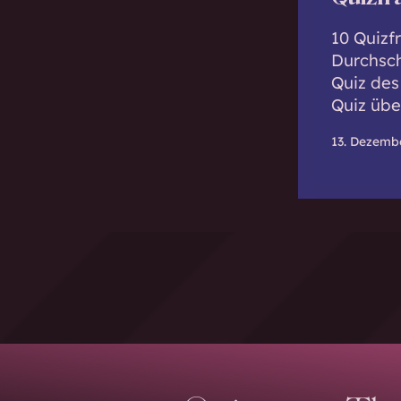
10 Quizfr
Durchsch
Quiz des
Quiz übe
13. Dezemb