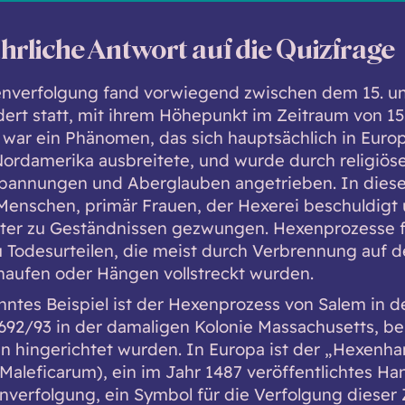
hrliche Antwort auf die Quizfrage
nverfolgung fand vorwiegend zwischen dem 15. un
ert statt, mit ihrem Höhepunkt im Zeitraum von 15
e war ein Phänomen, das sich hauptsächlich in Euro
Nordamerika ausbreitete, und wurde durch religiöse
Spannungen und Aberglauben angetrieben. In diese
enschen, primär Frauen, der Hexerei beschuldigt 
lter zu Geständnissen gezwungen. Hexenprozesse 
u Todesurteilen, die meist durch Verbrennung auf 
haufen oder Hängen vollstreckt wurden.
nntes Beispiel ist der Hexenprozess von Salem in d
692/93 in der damaligen Kolonie Massachusetts, b
 hingerichtet wurden. In Europa ist der „Hexenh
 Maleficarum), ein im Jahr 1487 veröffentlichtes H
nverfolgung, ein Symbol für die Verfolgung dieser Z