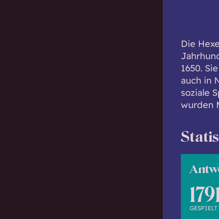
c
h
w
Die Hexe
i
Jahrhund
s
1650. Si
s
auch in 
e
soziale 
n
wurden M
d
.
Stati
Antw
179
GESPIELT