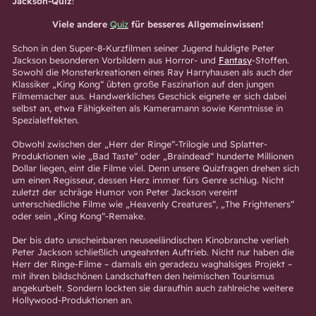
Jackson-Quiz
!
Viele andere
Quiz
für besseres Allgemeinwissen!
Schon in den Super-8-Kurzfilmen seiner Jugend huldigte Peter
Jackson besonderen Vorbildern aus Horror- und
Fantasy
-Stoffen.
Sowohl die Monsterkreationen eines Ray Harryhausen als auch der
Klassiker „King Kong“ übten große Faszination auf den jungen
Filmemacher aus. Handwerkliches Geschick eignete er sich dabei
selbst an, etwa Fähigkeiten als Kameramann sowie Kenntnisse in
Spezialeffekten.
Obwohl zwischen der „Herr der Ringe“-Trilogie und Splatter-
Produktionen wie „Bad Taste“ oder „Braindead“ hunderte Millionen
Dollar liegen, eint die Filme viel. Denn unsere Quizfragen drehen sich
um einen Regisseur, dessen Herz immer fürs Genre schlug. Nicht
zuletzt der schräge Humor von Peter Jackson vereint
unterschiedliche Filme wie „Heavenly Creatures“, „The Frighteners“
oder sein „King Kong“-Remake.
Der bis dato unscheinbaren neuseeländischen Kinobranche verlieh
Peter Jackson schließlich ungeahnten Auftrieb. Nicht nur haben die
Herr der Ringe-Filme – damals ein geradezu waghalsiges Projekt –
mit ihren bildschönen Landschaften den heimischen Tourismus
angekurbelt. Sondern lockten sie daraufhin auch zahlreiche weitere
Hollywood-Produktionen an.