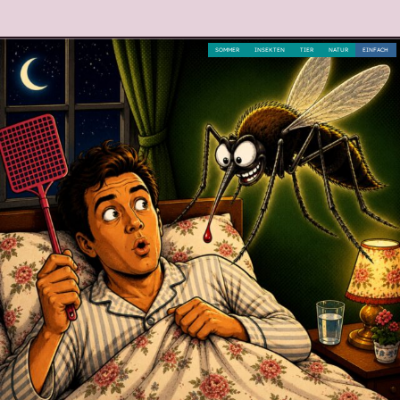
SOMMER
INSEKTEN
TIER
NATUR
EINFACH