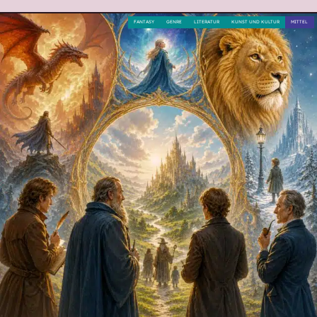
FANTASY
GENRE
LITERATUR
KUNST UND KULTUR
MITTEL